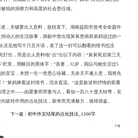
者敏锐的洞察力和高度的社会责任感。
述，关键要出人意料，急转直下。湖南益阳市曾考全命题作
之间动人的生活故事，插叙中曾出现舅舅患病前舅妈说过的一
，从没见他写个只言片语，老了连一封可以翻看的情书也没
此打住，而是出人意料地“点”出以下内容：“舅舅死后第三天
事’栏里，用醒目的黑体字：”吾妻，32岁，我以与她生活过5
到的至宝，本想一生一世悉心珍藏，无奈天不遂人意，我将先
！‘舅妈捧着这封情书，泪水直流。“这是叙述和抒情的双重
情理之中――由爱妻而荐妻与人，看似一百八十度大转弯，实
逆向陡转作用的点化技法，新奇而充满魅力，值得借鉴。
初中作文结尾的点化技法_1200字
下一篇：