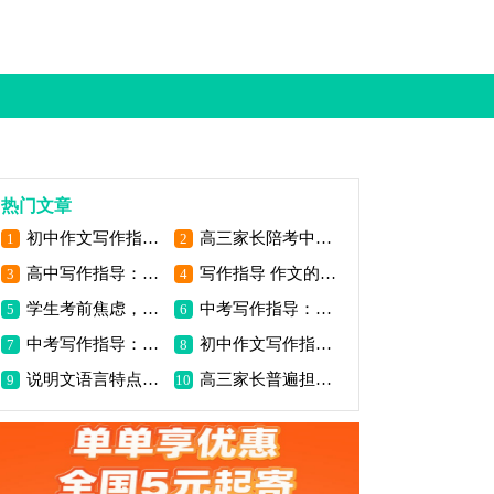
热门文章
初中作文写作指导：我的写作妙诀
高三家长陪考中最易出现的三大心理问题
1
2
高中写作指导：古今纵横选材
写作指导 作文的四个阶段
3
4
学生考前焦虑，家长怎么办_2000字
中考写作指导：状物作文写作方法_1200字
5
6
中考写作指导：怎么样写出高分作文（三）_800字
初中作文写作指导：作文写作指导之虚实结合
7
8
说明文语言特点是什么_小学生作文指导
高三家长普遍担心的8个问题 你一定也遇到了
9
10