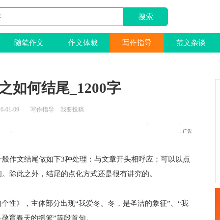
随笔作文
作文体裁
写作指导
范文杂谈
如何结尾_1200字
6-01-09
写作指导
我要投稿
作文结尾做如下3种处理：与文章开头相呼应；可以以点
间。除此之外，结尾的点化方式还是很有讲究的。
性》，主体部分出现“我爱冬。冬，是圣洁的象征”、“我
是孕育春天的摇篮”等段首句。