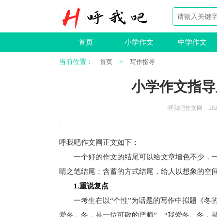
首页
小学作文
中学作文
当前位置：
首页
>
写作指导
小学作文指导之
呼我吧作文网
202
呼我吧作文网
正文如下
：
一个好的作文的结尾可以给文章增色不少，一般
睛之笔结尾；含蓄的方式结尾，给人以想象的空
1.重说复点
一考生在以“个性”为话题的写作中拟题《冬的个
爱冬。冬，是一位可敬的严师”、“我爱冬。冬，