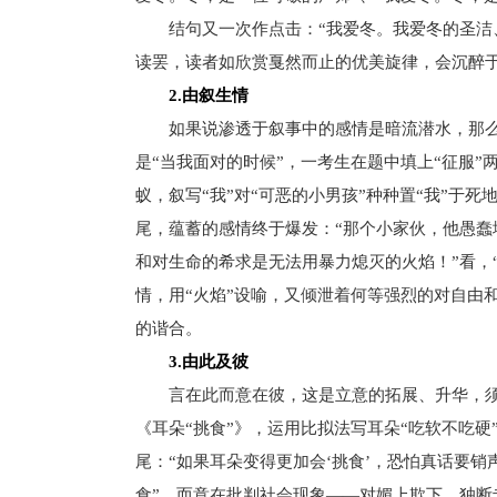
结句又一次作点击：“我爱冬。我爱冬的圣洁、
读罢，读者如欣赏戛然而止的优美旋律，会沉醉
2.由叙生情
如果说渗透于叙事中的感情是暗流潜水，那么
是“当我面对的时候”，一考生在题中填上“征服”
蚁，叙写“我”对“可恶的小男孩”种种置“我”于
尾，蕴蓄的感情终于爆发：“那个小家伙，他愚
和对生命的希求是无法用暴力熄灭的火焰！”看，“
情，用“火焰”设喻，又倾泄着何等强烈的对自由
的谐合。
3.由此及彼
言在此而意在彼，这是立意的拓展、升华，须靠
《耳朵“挑食”》，运用比拟法写耳朵“吃软不吃硬
尾：“如果耳朵变得更加会‘挑食’，恐怕真话要销
食”，而意在批判社会现象――对媚上欺下、独断