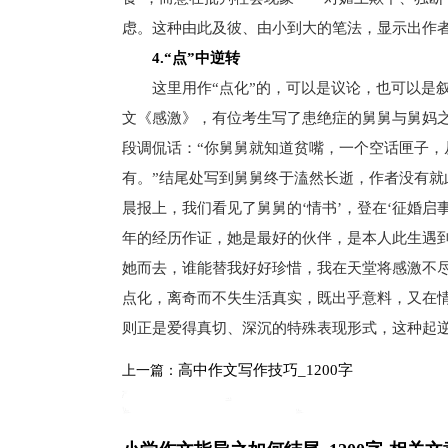
虑。这种由此及彼、由小到大的笔法，显示出作
4.“点”中逆转
这里用作“点化”的，可以是议论，也可以是叙
文《感激》，有位考生写了患绝症的舅舅与舅妈
段调侃话：“你舅舅就知道贫嘴，一个空话匣子
有。”结尾处写到舅舅终于溘然长逝，作者没有就
晨报上，我们看见了舅舅的‘情书’，登在‘征婚启
年的经历作证，她是最好的伙伴，是本人此生遇
她而去，谁能替我好好珍惜，我在天堂将感激不尽
点化，离奇而不失生活真实，既出乎意料，又在
则正是爱得真切、深沉的特殊表现形式，这种起
高中作文写作技巧_1200字
上一篇：