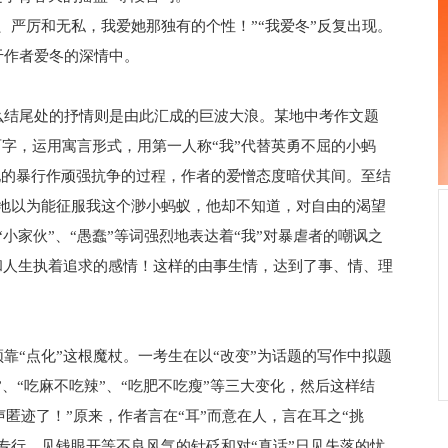
严厉和无私，我爱她那独有的个性！”“我爱冬”反复出现。
于作者爱冬的深情中。
结尾处的抒情则是由此汇成的巨波大浪。某地中考作文题
两字，运用寓言形式，用第一人称“我”代替英勇不屈的小蚂
死地的暴行作顽强抗争的过程，作者的爱憎态度暗伏其间。至结
蠢地以为能征服我这个渺小蚂蚁，他却不知道，对自由的渴望
小家伙”、“愚蠢”等词强烈地表达着“我”对暴虐者的嘲讽之
和人生执着追求的感情！这样的由事生情，达到了事、情、理
“点化”这根魔杖。一考生在以“改变”为话题的写作中拟题
”、“吃麻不吃辣”、“吃肥不吃瘦”等三大变化，然后这样结
声匿迹了！”原来，作者言在“耳”而意在人，言在耳之“挑
专行、见钱眼开等不良风气的针砭和对“真话”日见失落的忧