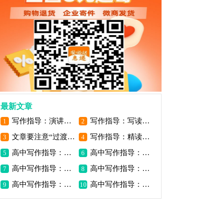
最新文章
写作指导：演讲稿与作文跟讲话稿的区别
写作指导：写读后感要掌握基本的方法
1
2
文章要注意“过渡”与“照应”
写作指导：精读是写好读后感的基础
3
4
高中写作指导：探异寻奇立意
高中写作指导：以小见大立意
5
6
高中写作指导：写作空间拓展
高中写作指导：题意作文审题
7
8
高中写作指导：话题作文审题
高中写作指导：掌握作文策略
9
10