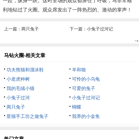
一蹬，纵身一跃。这时全场的观众都屏住了呼吸，马非常顺
利地钻过了火圈。观众席发出了一阵热烈的、激动的掌声！
上一篇：
两只兔子
下一篇：
小兔子过河记
马钻火圈-相关文章
功夫熊猫和溜冰鞋
羊和狼
小老虎种树
可怜的小乌龟
我的毛绒小猫
可爱的兔子
小兔子过河
小兔子过河记
两只兔子
蝴蝶
星猫手工坊之做兔子
我养的小金鱼
热门文章