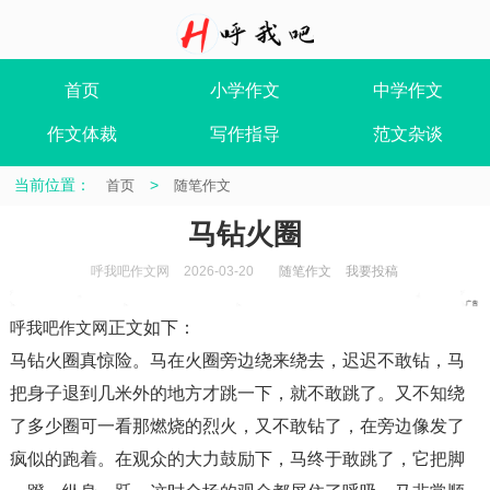
首页
小学作文
中学作文
作文体裁
写作指导
范文杂谈
当前位置：
>
首页
随笔作文
马钻火圈
呼我吧作文网
2026-03-20
随笔作文
我要投稿
呼我吧作文网
正文如下
：
马钻火圈真惊险。马在火圈旁边绕来绕去，迟迟不敢钻，马
把身子退到几米外的地方才跳一下，就不敢跳了。又不知绕
了多少圈可一看那燃烧的烈火，又不敢钻了，在旁边像发了
疯似的跑着。在观众的大力鼓励下，马终于敢跳了，它把脚