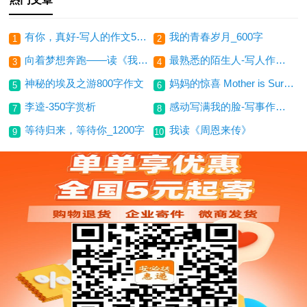
有你，真好-写人的作文500字
我的青春岁月_600字
1
2
向着梦想奔跑——读《我的跑道》有感(600字)
最熟悉的陌生人-写人作文600字
3
4
神秘的埃及之游800字作文
妈妈的惊喜 Mother is Surprise
5
6
李逵-350字赏析
感动写满我的脸-写事作文500字
7
8
等待归来，等待你_1200字
我读《周恩来传》
9
10