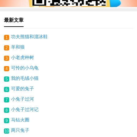
最新文章
功夫熊猫和溜冰鞋
1
羊和狼
2
小老虎种树
3
可怜的小乌龟
4
我的毛绒小猫
5
可爱的兔子
6
小兔子过河
7
小兔子过河记
8
马钻火圈
9
两只兔子
10