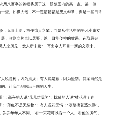
用八百字的篇幅将属于这一题范围内的某一点、某一侧
动一些。如椽大笔，不一定篇篇都是庞文华章，倒是一些日常
，无限上纲，故作惊人之笔，而是从生活中的平凡小事立
扩展，收到立片言以居要，以一目能传神的效果。选取最尖
见人之所见，发人所未发"，写出令人耳目一新的文章来。
人说是树，因为挺拔；有人说是藤，因为坚韧。答案当然是
同的。让我们品味出不同的人生。
；高兴的人说"花儿对我笑"；忧郁的人说"林花谢了春
情："落红不是无情物"；有人说花无情："浪荡桃花逐水游"。
，岁岁年年人不同。"看一束花可以看一个人。看他的脾气、