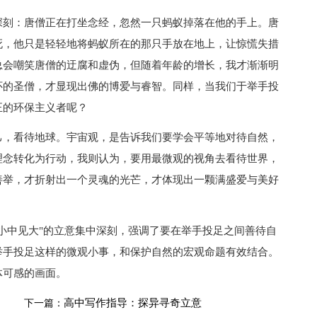
刻：唐僧正在打坐念经，忽然一只蚂蚁掉落在他的手上。唐
死，他只是轻轻地将蚂蚁所在的那只手放在地上，让惊慌失措
总会嘲笑唐僧的迂腐和虚伪，但随着年龄的增长，我才渐渐明
怀的圣僧，才显现出佛的博爱与睿智。同样，当我们于举手投
正的环保主义者呢？
，看待地球。宇宙观，是告诉我们要学会平等地对待自然，
理念转化为行动，我则认为，要用最微观的视角去看待世界，
善举，才折射出一个灵魂的光芒，才体现出一颗满盛爱与美好
中见大"的立意集中深刻，强调了要在举手投足之间善待自
举手投足这样的微观小事，和保护自然的宏观命题有效结合。
体可感的画面。
高中写作指导：探异寻奇立意
下一篇：