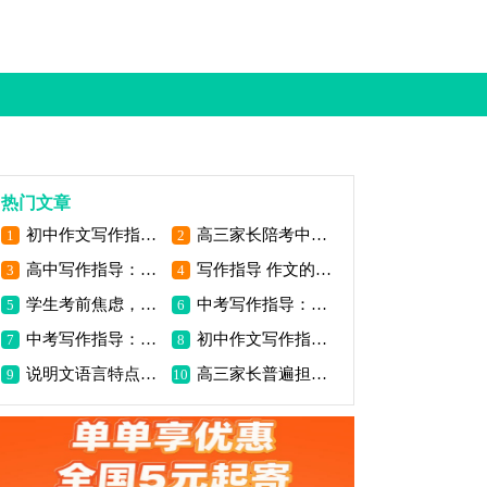
热门文章
初中作文写作指导：我的写作妙诀
高三家长陪考中最易出现的三大心理问题
1
2
高中写作指导：古今纵横选材
写作指导 作文的四个阶段
3
4
学生考前焦虑，家长怎么办_2000字
中考写作指导：状物作文写作方法_1200字
5
6
中考写作指导：怎么样写出高分作文（三）_800字
初中作文写作指导：作文写作指导之虚实结合
7
8
说明文语言特点是什么_小学生作文指导
高三家长普遍担心的8个问题 你一定也遇到了
9
10