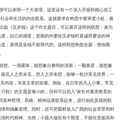
可以表明一个大道理。这里还有一个深入开掘和精心加工
、社会和生活的内在联系。这就要求在构思中要审度小处，着
"。比如《压岁钱》这个作文题目，可以展开这样的联想：身为
态度，自己的感受；贫困的外婆给压岁钱时真诚而窘迫的神
论是：真情是金钱不能替代的。这样联想构筑全篇，便由围
。
想。一滴露珠，能想象出黎明的清新；一颗寒星，能想象
。能见人之所未见，想人之所未想，能够一粒沙里见世界，一
相关内容，丰富文章的容量。例如，在日常的凡人小事、常见
只鞋》的文题是够小的，但却可以切入"家长对素质教育的
同某种哲理、风格、精神品质联系起来，进行由此及彼的联
感情和抽象道理。同时，还可把题材放入广阔的社会背景和时
表现时代精神。当然，小题大做应有个限度，不能任意拔高和