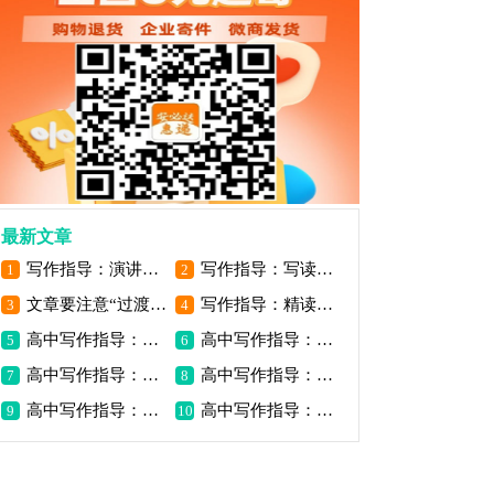
最新文章
写作指导：演讲稿与作文跟讲话稿的区别
写作指导：写读后感要掌握基本的方法
1
2
文章要注意“过渡”与“照应”
写作指导：精读是写好读后感的基础
3
4
高中写作指导：探异寻奇立意
高中写作指导：以小见大立意
5
6
高中写作指导：写作空间拓展
高中写作指导：题意作文审题
7
8
高中写作指导：话题作文审题
高中写作指导：掌握作文策略
9
10