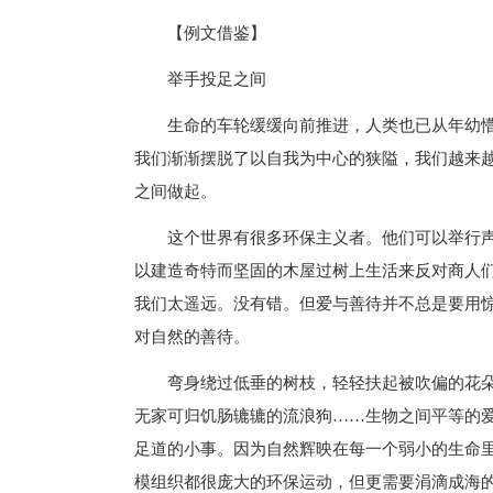
【例文借鉴】
举手投足之间
生命的车轮缓缓向前推进，人类也已从年幼懵
我们渐渐摆脱了以自我为中心的狭隘，我们越来
之间做起。
这个世界有很多环保主义者。他们可以举行声
以建造奇特而坚固的木屋过树上生活来反对商人
我们太遥远。没有错。但爱与善待并不总是要用
对自然的善待。
弯身绕过低垂的树枝，轻轻扶起被吹偏的花朵
无家可归饥肠辘辘的流浪狗……生物之间平等的
足道的小事。因为自然辉映在每一个弱小的生命
模组织都很庞大的环保运动，但更需要涓滴成海