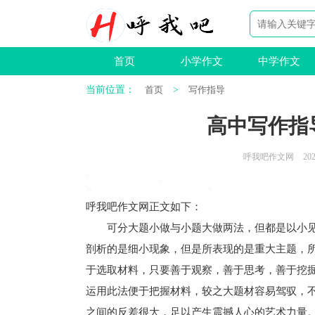
首页
小学作文
中学作文
当前位置：
首页
>
写作指导
高中写作指
呼我吧作文网
202
呼我吧作文网
正文如下
：
可分大题小做与小题大做两法，但都是以小见
剖析的是细小现象，但是所表现的是重大主题，
于选取材料，只要善于观察，善于思考，善于挖
运用此法便于把握材料，较之大题材容易驾驭，
之间的反差很大，足以产生震撼人心的艺术力量