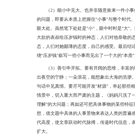
（2）能小中见大。也并非随意捡来一件小事便
的问题，即要从本质上把握住"小事"与整个时代
眼大处。虽然笔下处处是"小"，眼中时时是"大
大款的表叔给压岁钱时的神态，人们对他恭敬的
态，人们对她鄙薄的态度，自己的感受。最后结
绕"压岁钱"叙写一些小事而见出了一个大的"本质"
（3）善引申开拓。要有开阔的思维，丰富的联
出夜空的宁静；一朵浪花，能想象出大海的浩渺
句话中见真情。要尽可能开发"材源"，串起那些
情景中，切入重大而严肃的主题，《妈妈只洗了一
理解"的大问题；再如还可把具体事物的某些特征
想，借文题中具体的人事景物来表达人类的普遍
代高度，使文章跃动时代脉搏，传递时代信息，
扩大。