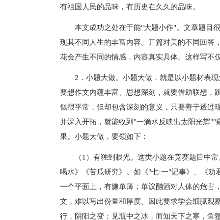
有祖国人民的品味，有历史在久久的品味。
本文成功之处在于能"大题小作"。文章题目很
现其不同人生的丰富内容。开篇对美的不同回答
花会产生不同的情感，内容真实具体。这样写不
2．小题大做。小题大做，就是以小题材表现大
要想作文内蕴丰富、思想深刻，就要借助联想，
似很平常，但却包含深刻的意义，只要善于透过
并深入开拓，就能收到"一滴水反映出太阳光辉""
果。小题大做，要领如下：
（1）有独到眼光。这类小题在竞赛题目中常见
喝水》《苦瓜研究》。如《"七·一"记事》、《劝
一个平面上，有嫌单薄；单议酗酒对人体的危害
文，难以写出份量和厚度。因此要求学会细腻观
行，阴阳之变；见瓶中之冰，而知天下之寒，鱼