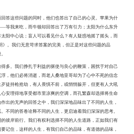
回答这些问题的同时，他们也答出了自己的心灵。苹果为什
——等我来吃，而牛顿却回答出了万有引力；太阳为什么东升
答太阳中心说；盲人可以看见什么？有人疑惑地摇了摇头，而
明》。我们无意苛求答案的完美，但正是对这些问题的品
段。
得多。我们挣扎于利益的驱使与良心的鞭策，困扰于对自己
沉浮，他们必将消逝，而老人桑地亚哥却为了心中不死的信念
上歹徒持枪抢劫，有人畏惧不前，或悄悄躲开，但更有人大吼
人心安理得地享受都市里凉爽的空调，而孔繁森却选择将生命
动作出的无声的回答之中，我们深深地品味出了不同的人生，
恶。不同的答卷诠释不同的人生，更启迪着我们深深的思考。
明的彼岸前行。我们有权利选择不同的人生道路，正如我们有
们要记住，这样的人生，有我们自己的品味，有道德的品味，