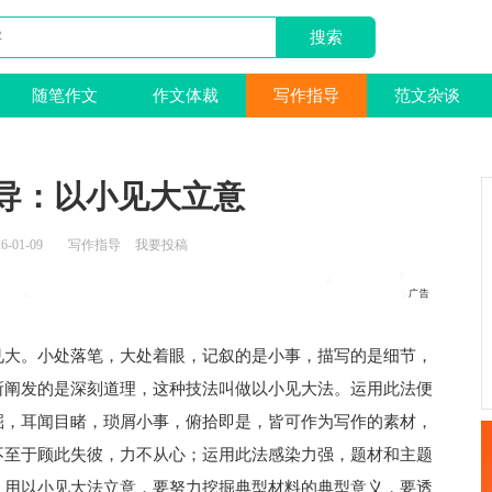
随笔作文
作文体裁
写作指导
范文杂谈
导：以小见大立意
6-01-09
写作指导
我要投稿
大。小处落笔，大处着眼，记叙的是小事，描写的是细节，
所阐发的是深刻道理，这种技法叫做以小见大法。运用此法便
掘，耳闻目睹，琐屑小事，俯拾即是，皆可作为写作的素材，
不至于顾此失彼，力不从心；运用此法感染力强，题材和主题
。用以小见大法立意，要努力挖掘典型材料的典型意义，要透