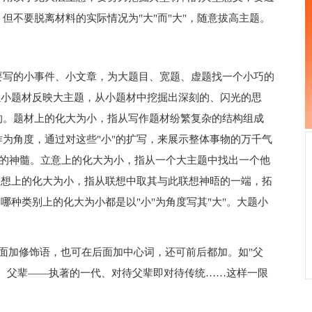
但不要脱离材料的实际情况为"大"而"大"，随意拔高主题。
写的小事件、小文章，为大题目、宽题、虚题找一个小巧的
以小题材反映大主题，从小题材中挖掘出深刻的、闪光的思
的。题材上的化大为小，指从写作题材纷繁复杂的结构组成
为角度，通过对这些"小"的扩写，来展示整体事物的万千气
事物的神髓。立意上的化大为小，指从一个大主题中找出一个他
联想上的化大为小，指从联想中取其与此联想神晤的一端，拓
哪种类别上的化大为小都是以"小"为角度写其"大"。大题小
加修饰语，也可在后面加中心词，还可前后都加。如"父
、父辈——执著的一代、对待父辈即对待传统……这样一限