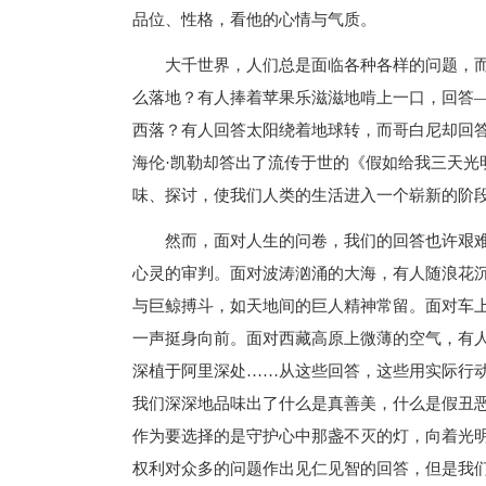
品位、性格，看他的心情与气质。
大千世界，人们总是面临各种各样的问题，而
么落地？有人捧着苹果乐滋滋地啃上一口，回答
西落？有人回答太阳绕着地球转，而哥白尼却回
海伦·凯勒却答出了流传于世的《假如给我三天光
味、探讨，使我们人类的生活进入一个崭新的阶
然而，面对人生的问卷，我们的回答也许艰难
心灵的审判。面对波涛汹涌的大海，有人随浪花
与巨鲸搏斗，如天地间的巨人精神常留。面对车
一声挺身向前。面对西藏高原上微薄的空气，有
深植于阿里深处……从这些回答，这些用实际行
我们深深地品味出了什么是真善美，什么是假丑
作为要选择的是守护心中那盏不灭的灯，向着光
权利对众多的问题作出见仁见智的回答，但是我