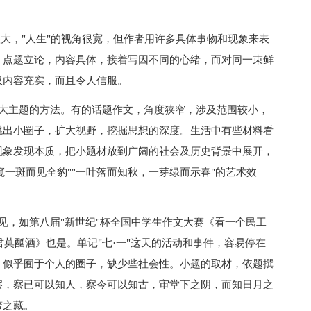
大，"人生"的视角很宽，但作者用许多具体事物和现象来表
，点题立论，内容具体，接着写因不同的心绪，而对同一束鲜
仅内容充实，而且令人信服。
主题的方法。有的话题作文，角度狭窄，涉及范围较小，
跳出小圈子，扩大视野，挖掘思想的深度。生活中有些材料看
现象发现本质，把小题材放到广阔的社会及历史背景中展开，
窥一斑而见全豹""一叶落而知秋，一芽绿而示春"的艺术效
，如第八届"新世纪"杯全国中学生作文大赛《看一个民工
君莫酗酒》也是。单记"七·一"这天的活动和事件，容易停在
，似乎囿于个人的圈子，缺少些社会性。小题的取材，依题撰
察，察已可以知人，察今可以知古，审堂下之阴，而知日月之
鳖之藏。