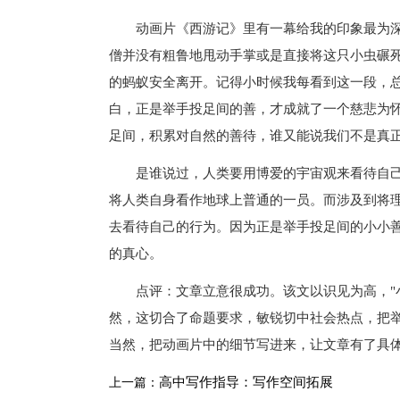
动画片《西游记》里有一幕给我的印象最为深
僧并没有粗鲁地甩动手掌或是直接将这只小虫碾
的蚂蚁安全离开。记得小时候我每看到这一段，
白，正是举手投足间的善，才成就了一个慈悲为
足间，积累对自然的善待，谁又能说我们不是真
是谁说过，人类要用博爱的宇宙观来看待自己
将人类自身看作地球上普通的一员。而涉及到将
去看待自己的行为。因为正是举手投足间的小小
的真心。
点评：文章立意很成功。该文以识见为高，"小
然，这切合了命题要求，敏锐切中社会热点，把
当然，把动画片中的细节写进来，让文章有了具
高中写作指导：写作空间拓展
上一篇：