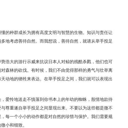
懂的种群成长为拥有高度文明与智慧的生物。知识与责任让
越多地考虑善待自然。而我想说，善待自然，就请从举手投足
势浩大的游行示威来抗议日本人对鲸的残酷杀戮，他们也可
们对森林的砍伐。有时候，我们不由觉得那样的勇气与壮举离
惊天动地的牺牲来表达。在举手投足之间，我们就可以表现出
，爱怜地送走不慎落到你书本上的年幼的蜘蛛，殷情地款待
爱与尊重遂自举手投足之间显现出来。不要以为这些都是微不
里，每一个小小的动作都是对自然的珍惜与保护。我们需要规
的微小和细致。