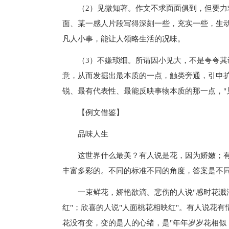
（2）见微知著。作文不求面面俱到，但要力求
面、某一感人片段写得深刻一些，充实一些，生
凡人小事，能让人领略生活的况味。
（3）不嫌琐细。所谓因小见大，不是夸夸其谈
意，从而发掘出最本质的一点，触类旁通，引申
锐、最有代表性、最能反映事物本质的那一点，"
【例文借鉴】
品味人生
这世界什么最美？有人说是花，因为娇嫩；有
丰富多彩的。不同的标准不同的角度，答案是不
一束鲜花，娇艳欲滴。悲伤的人说"感时花溅泪"
红"；欣喜的人说"人面桃花相映红"。有人说花有
花没有变，变的是人的心绪，是"年年岁岁花相似