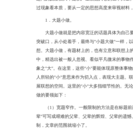
过现象看本质，要从一定的思想高度来审视材料，
1．大题小做。
大题小做就是把内容宽泛的话题具体为自己要
突破口，从小处着手，最终与"小题大做"一样，
想。大题小做，有题材上的，也有立意和联想上
中，精选出被一般人忽视、看似平凡微末的事物作
象之"大"。在这里，这些"小"要能体现原整体
人所轻的"小"意思来作为切入点，表现大主题。
展联想的空间。这里的"小"大多指细节性的。无论
做的要领如下：
（1）宽题窄作。一般限制的方法是在标题前面
辈"可写成艰难的父辈、父辈的辉煌、父辈的遗憾
制，文章的范围就缩小了。