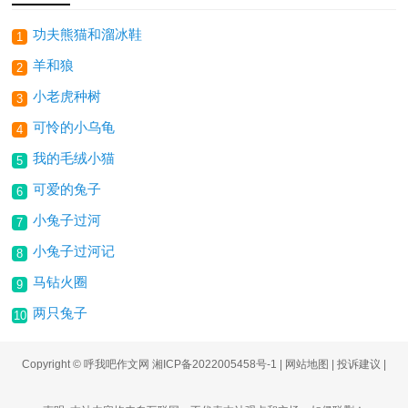
功夫熊猫和溜冰鞋
1
羊和狼
2
小老虎种树
3
可怜的小乌龟
4
我的毛绒小猫
5
可爱的兔子
6
小兔子过河
7
小兔子过河记
8
马钻火圈
9
两只兔子
10
Copyright © 呼我吧作文网
湘ICP备2022005458号-1
|
网站地图
|
投诉建议
|