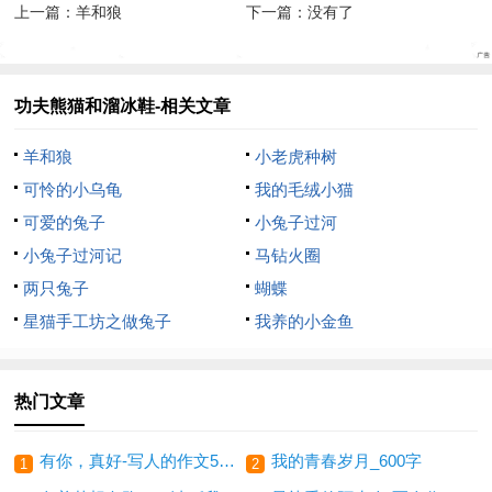
上一篇：
羊和狼
下一篇：没有了
功夫熊猫和溜冰鞋-相关文章
羊和狼
小老虎种树
可怜的小乌龟
我的毛绒小猫
可爱的兔子
小兔子过河
小兔子过河记
马钻火圈
两只兔子
蝴蝶
星猫手工坊之做兔子
我养的小金鱼
热门文章
有你，真好-写人的作文500字
我的青春岁月_600字
1
2