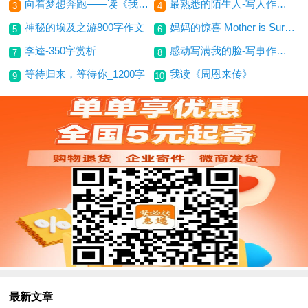
向着梦想奔跑——读《我的跑道》有感(600字)
最熟悉的陌生人-写人作文600字
3
4
神秘的埃及之游800字作文
妈妈的惊喜 Mother is Surprise
5
6
李逵-350字赏析
感动写满我的脸-写事作文500字
7
8
等待归来，等待你_1200字
我读《周恩来传》
9
10
最新文章