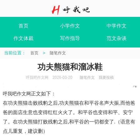
首页
小学作文
中学作文
作文体裁
写作指导
范文杂谈
当前位置：
>
首页
随笔作文
功夫熊猫和溜冰鞋
呼我吧作文网
2026-03-20
随笔作文
我要投稿
呼我吧作文网
正文如下
：
在功夫熊猫击败残豹之后,功夫熊猫在和平谷名声大振,而他爸
爸的面店生意也变得红红火火了。和平谷也变得和平、安宁
了。在功夫熊猫打败残豹之后,和平谷的一切都变了.（语意有
点儿重复，建议删）