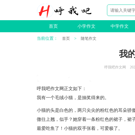
首页
小学作文
中学作文
当前位置：
首页
>
随笔作文
我
呼我吧作文网
202
呼我吧作文网
正文如下
：
我有一个毛绒小猫，是抽奖得来的。
小猫的头是白色的，两只尖尖的粉红色的耳朵骄
微往上翘，似乎？她穿着一条粉红色的裙子，裙
最爱吃鱼了！小猫的双手张着，可爱极了。