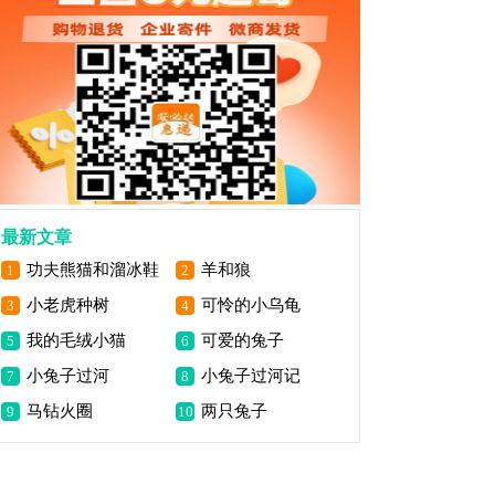
最新文章
功夫熊猫和溜冰鞋
羊和狼
1
2
小老虎种树
可怜的小乌龟
3
4
我的毛绒小猫
可爱的兔子
5
6
小兔子过河
小兔子过河记
7
8
马钻火圈
两只兔子
9
10