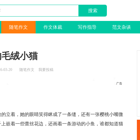
随笔作文
作文体裁
写作指导
范文杂谈
的毛绒小猫
6-03-20
随笔作文
我要投稿
傲的立着，她的眼睛笑得眯成了一条缝，还有一张樱桃小嘴微
子上嵌着一些蕾丝花边，还画着一条游动的小鱼，谁都知道猫