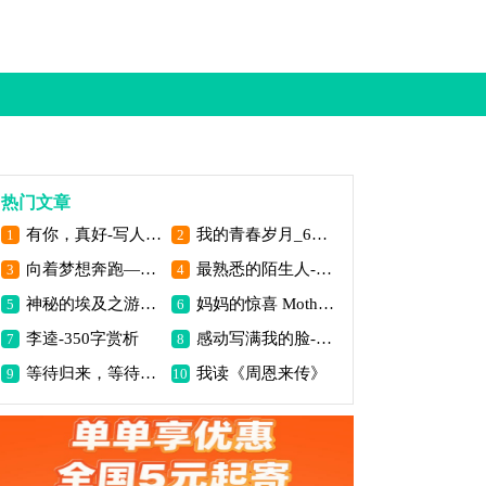
热门文章
有你，真好-写人的作文500字
我的青春岁月_600字
1
2
向着梦想奔跑——读《我的跑道》有感(600字)
最熟悉的陌生人-写人作文600字
3
4
神秘的埃及之游800字作文
妈妈的惊喜 Mother is Surprise
5
6
李逵-350字赏析
感动写满我的脸-写事作文500字
7
8
等待归来，等待你_1200字
我读《周恩来传》
9
10