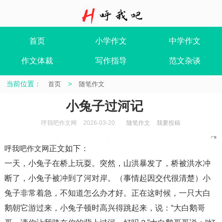
首页
小学作文
中学作文
作文体裁
写作指导
范文杂谈
当前位置：
>
首页
随笔作文
小兔子过河记
呼我吧作文网
2026-03-20
随笔作文
我要投稿
呼我吧作文网
正文如下
：
一天，小兔子在桥上玩耍。突然，山洪暴发了，桥被洪水冲
断了，小兔子被冲到了河对岸。（事情起因交代很清楚）小
兔子非常着急，不知道怎么办才好。正在这时候，一只大白
鹅朝它游过来，小兔子顿时高兴得跳起来，说：“大白鹅哥