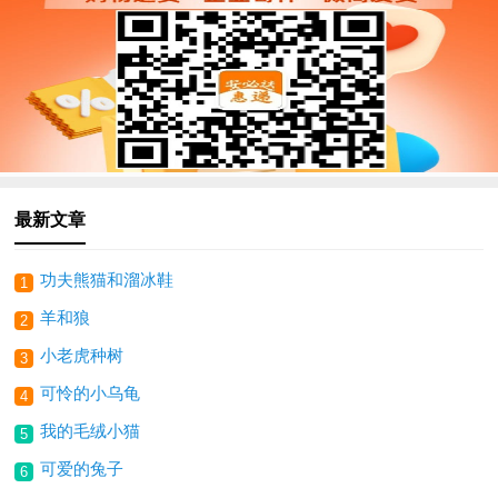
最新文章
功夫熊猫和溜冰鞋
1
羊和狼
2
小老虎种树
3
可怜的小乌龟
4
我的毛绒小猫
5
可爱的兔子
6