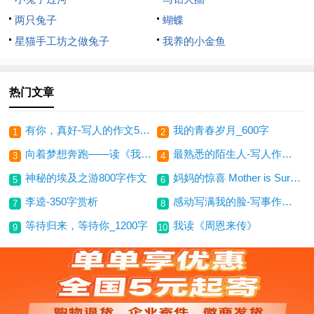
两只兔子
蝴蝶
星猫手工坊之做兔子
我养的小金鱼
热门文章
有你，真好-写人的作文500字
我的青春岁月_600字
1
2
向着梦想奔跑——读《我的跑道》有感(600字)
最熟悉的陌生人-写人作文600字
3
4
神秘的埃及之游800字作文
妈妈的惊喜 Mother is Surprise
5
6
李逵-350字赏析
感动写满我的脸-写事作文500字
7
8
等待归来，等待你_1200字
我读《周恩来传》
9
10