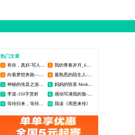
热门文章
有你，真好-写人的作文500字
我的青春岁月_600字
1
2
向着梦想奔跑——读《我的跑道》有感(600字)
最熟悉的陌生人-写人作文600字
3
4
神秘的埃及之游800字作文
妈妈的惊喜 Mother is Surprise
5
6
李逵-350字赏析
感动写满我的脸-写事作文500字
7
8
等待归来，等待你_1200字
我读《周恩来传》
9
10