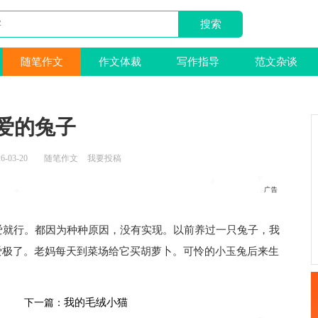
随笔作文
作文体裁
写作指导
范文杂谈
爱的兔子
6-03-20
随笔作文
我要投稿
爱就行。都因为种种原因，没有实现。以前养过一只兔子，我
爱极了。老妈每天到菜场给它买胡萝卜。可怜的小玉兔后来生
我的毛绒小猫
下一篇：