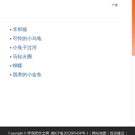
羊和狼
可怜的小乌龟
小兔子过河
马钻火圈
蝴蝶
我养的小金鱼
Copyright © 呼我吧作文网
湘ICP备2022005458号-1
|
网站地图
|
投诉建议
|