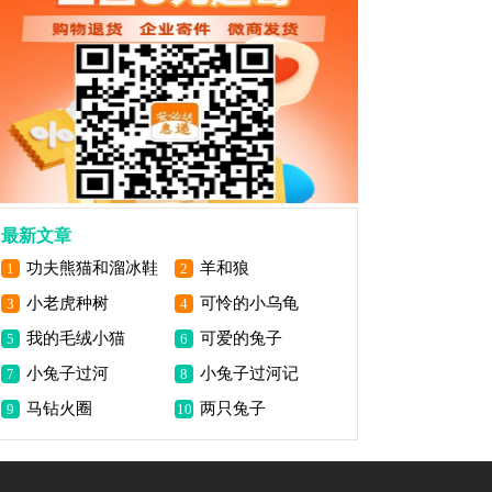
最新文章
功夫熊猫和溜冰鞋
羊和狼
1
2
小老虎种树
可怜的小乌龟
3
4
我的毛绒小猫
可爱的兔子
5
6
小兔子过河
小兔子过河记
7
8
马钻火圈
两只兔子
9
10