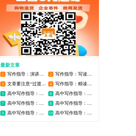
最新文章
写作指导：演讲稿与作文跟讲话稿的区别
写作指导：写读后感要掌握基本的方法
1
2
文章要注意“过渡”与“照应”
写作指导：精读是写好读后感的基础
3
4
高中写作指导：探异寻奇立意
高中写作指导：以小见大立意
5
6
高中写作指导：写作空间拓展
高中写作指导：题意作文审题
7
8
高中写作指导：话题作文审题
高中写作指导：掌握作文策略
9
10