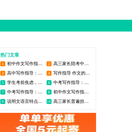
热门文章
初中作文写作指导：我的写作妙诀
高三家长陪考中最易出现的三大心理问题
1
2
高中写作指导：古今纵横选材
写作指导 作文的四个阶段
3
4
学生考前焦虑，家长怎么办_2000字
中考写作指导：状物作文写作方法_1200字
5
6
中考写作指导：怎么样写出高分作文（三）_800字
初中作文写作指导：作文写作指导之虚实结合
7
8
说明文语言特点是什么_小学生作文指导
高三家长普遍担心的8个问题 你一定也遇到了
9
10