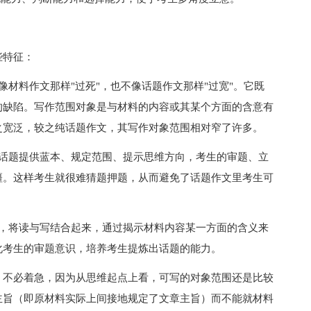
些特征：
料作文那样"过死"，也不像话题作文那样"过宽"。它既
的缺陷。写作范围对象是与材料的内容或其某个方面的含意有
之宽泛，较之纯话题作文，其写作对象范围相对窄了许多。
题提供蓝本、规定范围、提示思维方向，考生的审题、立
缰。这样考生就很难猜题押题，从而避免了话题作文里考生可
将读与写结合起来，通过揭示材料内容某一方面的含义来
化考生的审题意识，培养考生提炼出话题的能力。
不必着急，因为从思维起点上看，可写的对象范围还是比较
主旨（即原材料实际上间接地规定了文章主旨）而不能就材料