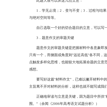
此题大致可以从这几点立意：
1．学无止境；2．变与不变；3．过程与结果
与绝对空间等等。
自己选取一个好的切合题目的立意，可以写一
3．题意作文的审题关键
题意作文的审题关键是把握材料中各意象即发散
只有一个，而侧面或角度则"远近高低"各不同，
点触发多样化思维，也能较大地拓展命题的立意
感想。
要写好这篇"材料作文"，已难以撇开材料中的
主旨离不开对材料的分析，这样也就不能写成我们
正确地审读与立意是关键，因为题目中所供"材
围。"（余闻《2006年高考语文试题分析》）