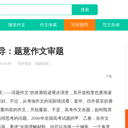
随笔作文
作文体裁
写作指导
范文杂谈
导：题意作文审题
6-01-09
写作指导
我要投稿
——话题作文"的发展轨迹逐步演变，其开放程度也逐渐递
看好。不过，从考场作文的实际情况看，套作、仿作甚至抄袭
注重内容的作文，开始蔓延。于是，高考作文命题，如何既突
得思考的问题。2006年全国高考试题的甲、乙卷，在作文
题，要求"全面理解材料，但可以选择一个侧面、一个角度