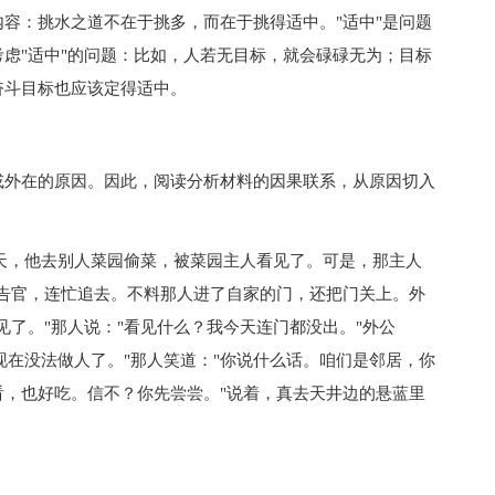
：挑水之道不在于挑多，而在于挑得适中。"适中"是问题
虑"适中"的问题：比如，人若无目标，就会碌碌无为；目标
奋斗目标也应该定得适中。
外在的原因。因此，阅读分析材料的因果联系，从原因切入
天，他去别人菜园偷菜，被菜园主人看见了。可是，那主人
告官，连忙追去。不料那人进了自家的门，还把门关上。外
见了。"那人说："看见什么？我今天连门都没出。"外公
现在没法做人了。"那人笑道："你说什么话。咱们是邻居，你
，也好吃。信不？你先尝尝。"说着，真去天井边的悬蓝里