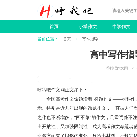
首页
小学作文
中学作文
当前位置：
首页
>
写作指导
高中写作指
呼我吧作文网
202
呼我吧作文网
正文如下
：
全国高考作文命题沿着"标题作文——材料作文
增。特别是近几年出现的话题作文，一直被人们
之作也不断增多；"四不像"的作文，只重词藻不
出开放性，又加强限制性，成为高考作文命题者值
命题方面有了悄然的变化：只给出材料，不规定话