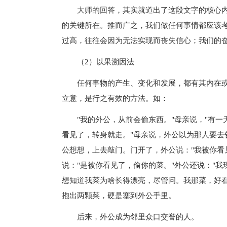
大师的回答，其实就道出了这段文字的核心内容
的关键所在。推而广之，我们做任何事情都应该考
过高，往往会因为无法实现而丧失信心；我们的
（2）以果溯因法
任何事物的产生、变化和发展，都有其内在或
立意，是行之有效的方法。如：
"我的外公，从前会偷东西。"母亲说，"有一
看见了，转身就走。"母亲说，外公以为那人要去
公想想，上去敲门。门开了，外公说："我被你看
说："是被你看见了，偷你的菜。"外公还说："我
想知道我菜为啥长得漂亮，尽管问。我那菜，好看
抱出两颗菜，硬是塞到外公手里。
后来，外公成为邻里众口交誉的人。