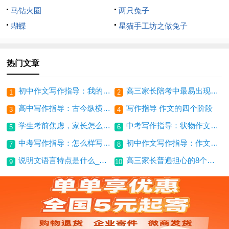
马钻火圈
两只兔子
蝴蝶
星猫手工坊之做兔子
热门文章
初中作文写作指导：我的写作妙诀
高三家长陪考中最易出现的三大心理问题
1
2
高中写作指导：古今纵横选材
写作指导 作文的四个阶段
3
4
学生考前焦虑，家长怎么办_2000字
中考写作指导：状物作文写作方法_1200字
5
6
中考写作指导：怎么样写出高分作文（三）_800字
初中作文写作指导：作文写作指导之虚实结合
7
8
说明文语言特点是什么_小学生作文指导
高三家长普遍担心的8个问题 你一定也遇到了
9
10