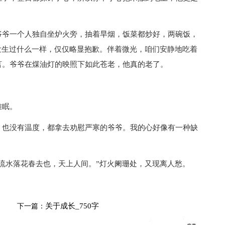
爷一个人独自坐炉火旁，抽着旱烟，饭菜都炒好，两碗饭，
发生过什么一样，仅仅略显抱歉。伴着微光，咱们安静地吃着
言。爷爷在煤油灯的映照下如此苍老，他真的老了。
难眠。
也没有温度，都拿去劝慰严寒的爷爷。我的心好像有一种缺
水落花春去也，天上人间。”灯火阑珊处，又现离人愁。
关于成长_750字
下一篇：