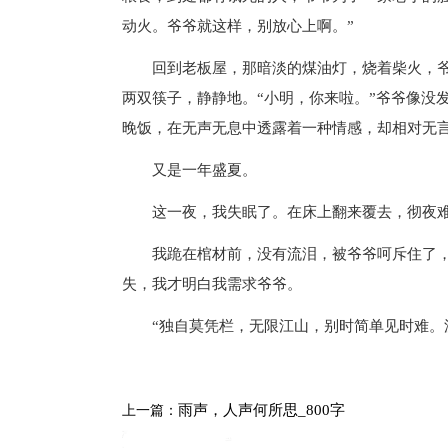
动火。爷爷就这样，别放心上啊。”
回到老板屋，那暗淡的煤油灯，烧着柴火，爷
两双筷子，静静地。“小明，你来啦。”爷爷像没
晚饭，在无声无息中透露着一种情感，却相对无
又是一年盛夏。
这一夜，我失眠了。在床上翻来覆去，彻夜
我跪在棺材前，没有流泪，被爷爷呵斥住了，
失，我才明白我需求爷爷。
“独自莫凭栏，无限江山，别时简单见时难。流
雨声，人声何所思_800字
上一篇：