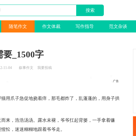
随笔作文
作文体裁
写作指导
范文杂谈
要_1500字
2-11-04
叙事作文
我要投稿
猫用爪子急促地挠着痒，那毛都炸了，乱蓬蓬的，用身子拱
而来，浩浩汤汤。露水未褪，爷爷扛起背篓，一手拿着镰
眼惺忪，迷迷糊糊地跟着爷爷走。