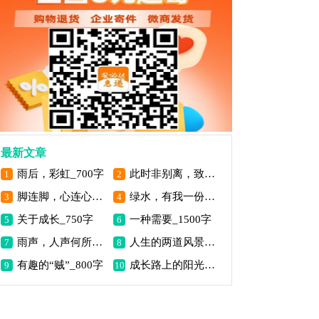
最新文章
雨后，彩虹_700字
此时非别离，致自己_700字
1
2
脚连脚，心连心_800字
绿水，有我一份情_900字
3
4
关于成长_750字
一种需要_1500字
5
6
雨声，人声何所思_800字
人生的两道风景_1500字
7
8
有趣的“贼”_800字
成长路上的阳光_800字
9
10