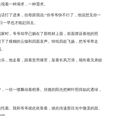
现着一种渴求，一种需求。
打了进来，伯母跟我说:“你爷爷快不行了，他说想见你一
日一早也才能赶回去。
家时，爷爷却早已躺在了那棺材上面，前面摆设着他的照
留下了模糊的云烟和四面哀声。悼纸四处飞扬，把爷爷带走
感。
乐，他走着，踩着贫穷痛苦，架着长风万浪，领衔着兄弟姐
，一丝一缕飘动着稻香。丝微的阳光把树叶照得如此透绿，
托着。我和爷爷彼此依靠着，彼此传递那目光中微漾的甜。
陪同。