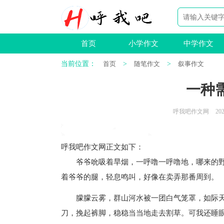
首页
小学作文
中学作文
当前位置：
首页
>
随笔作文
>
叙事作文
一种需
呼我吧作文网
202
呼我吧作文网
正文如下
：
爷爷吮吸着旱烟，一呼噜一呼噜地，哪来的野
着爷爷的腿，轻息鸣叫，好像在卖弄那番周到。
朦朦云雾，群山河水被一团白气笼罩，如际天
刀，挽起裤脚，稳稳当当地走去割草。可我还睡