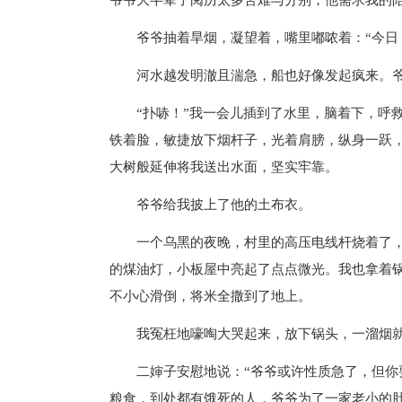
爷爷抽着旱烟，凝望着，嘴里嘟哝着：“今日，
河水越发明澈且湍急，船也好像发起疯来。爷
“扑哧！”我一会儿插到了水里，脑着下，呼救
铁着脸，敏捷放下烟杆子，光着肩膀，纵身一跃
大树般延伸将我送出水面，坚实牢靠。
爷爷给我披上了他的土布衣。
一个乌黑的夜晚，村里的高压电线杆烧着了，
的煤油灯，小板屋中亮起了点点微光。我也拿着
不小心滑倒，将米全撒到了地上。
我冤枉地嚎啕大哭起来，放下锅头，一溜烟就
二婶子安慰地说：“爷爷或许性质急了，但你要
粮食，到处都有饿死的人，爷爷为了一家老小的