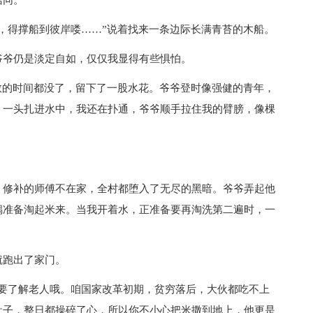
得撑船到彼岸喽……”说着找来一条边际长满青苔的木船。
爷仍是淡定自如，仅仅我显得有些惧怕。
的时间都没了，留下了一股水花。爷爷登时像强健的青年，
，一头扎进水中，我还在扑通，爷爷顺手拉住我的臂膀，像棵
修补的师傅不在家，全村都堕入了无尽的黑暗。爷爷弄起他
锅准备淘起米来。当我开着水，正准备要再淘洗第二遍时，一
跑出了家门。
了解老人哦。咱国家改革初期，贫穷落后，大伙都吃不上
肚子，整日都操碎了心，所以你不小心把米撒到地上，他更是