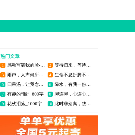
热门文章
感动写满我的脸-写事作文500字
等待归来，等待你_1200字
1
2
雨声，人声何所思_800字
生命不息折腾不止-写事作文400字
3
4
四果汤，让我念念不忘_900字
绿水，有我一份情_900字
5
6
有趣的“贼”_800字
脚连脚，心连心_800字
7
8
花残泪落_1000字
此时非别离，致自己_700字
9
10