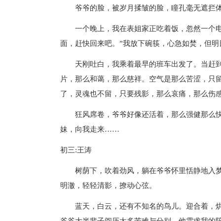
爷爷的脸，被岁月揉皱的脸，瞳孔毫无遮拦体
一个晚上，我在表姐家正吃着饭，忽然一个电话
面，赶快回来吧。”我放下碗筷，心急如焚，但明
天刚吐白，我乘着最早的班车出发了。当赶到
片，那么和蔼，那么慈祥。空气是那么苦涩，只
了，灵魂也不留，只要残影，那么哀痛，那么伤
狂风席卷，爷爷好像还活着，那么强健那么快
妹，向我走来……
初三:王涛
树荫下，吹着劲风，躺在爷爷怀里恬静地入梦
明澈，轻轻清影，撩动心弦。
蓝天，白云，还有不知名的鸟儿。迎合着，烘
爷爷大半辈子阅历太多苦难与分别，他需求我的