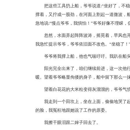
把这些工具扔上船，爷爷说道:“坐好了，不稳
撑着，又拧成一股劲，在河面上割起一道微波，
急地说:“慢点爷爷，我惧怕！”爷爷好像不理睬
忽然，水面弄起阵阵波涛，摇晃着，早风也开
我急忙提示爷爷，爷爷依旧面不改色。“坐稳了！
爷爷将我撑上船，他也气喘吁吁。我趴在船头
阳光完全出来了，咱们继续前进，这一次他行
暖。望着爷爷略显佝偻的身子，船中留下那么一
望着白花花的大米粒变得灰溜溜的，爷爷气愤
我走到一个田坎上，坐在上面，偷偷地哭了起
的脸，我冤枉地跟她说了工作的原委。
我擦干眼泪跟二婶子回去了。