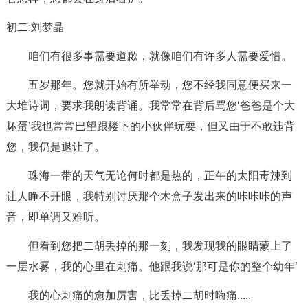
初二:刘梦晶
咱们有很多事需要道歉，就像咱们有许多人需要爱惜。
五岁那年。您就开始有所举动，您不经我同意便买来一
大堆诗词，要求我朗读背诵。我常常在背后骂您‘爸爸是个大
坏蛋’我也常常巴望跟楼下的小伙伴玩耍，但又由于不敢违背
您，我仍是退让了。
珠海一带的天气无论何时都是热的，正午的太阳毒辣到
让人睁不开眼，我特别讨厌那个木盒子发出来的咔咔咔的声
音，即单调又难听。
但看到您把二胡丢掉的那一刻，我发现我的眼睛蒙上了
一层水雾，我的心里在刺痛。他跟我说‘那可是你的整个幼年’
我的心刺痛的愈加厉害，比丢掉二胡时嗨痛.....