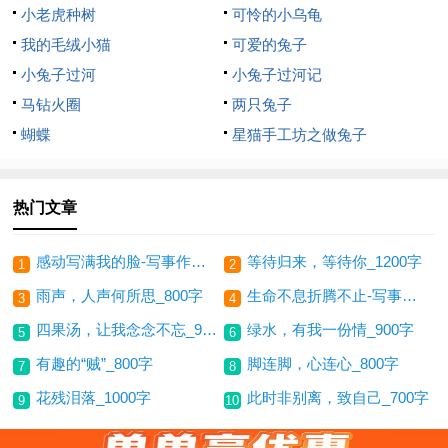
小老虎种树
可怜的小乌龟
我的毛绒小猫
可爱的兔子
小兔子过河
小兔子过河记
马钻火圈
两只兔子
蝴蝶
星猫手工坊之做兔子
热门文章
感动写满我的脸-写事作文500字
等待归来，等待你_1200字
1
2
雨声，人声何所思_800字
生命不息折腾不止-写事作文400字
3
4
四果汤，让我念念不忘_900字
绿水，有我一份情_900字
5
6
有趣的“贼”_800字
脚连脚，心连心_800字
7
8
花残泪落_1000字
此时非别离，致自己_700字
9
10