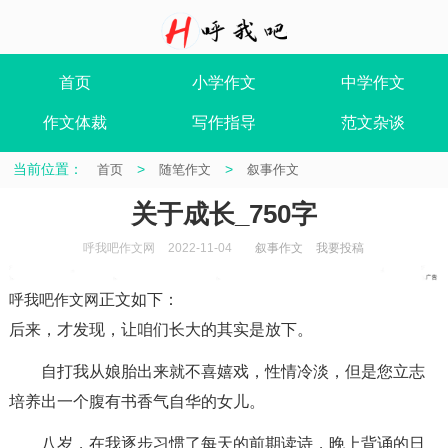
首页
小学作文
中学作文
作文体裁
写作指导
范文杂谈
当前位置：
>
>
首页
随笔作文
叙事作文
关于成长_750字
呼我吧作文网
2022-11-04
叙事作文
我要投稿
呼我吧作文网
正文如下
：
后来，才发现，让咱们长大的其实是放下。
自打我从娘胎出来就不喜嬉戏，性情冷淡，但是您立志
培养出一个腹有书香气自华的女儿。
八岁，在我逐步习惯了每天的前期读诗，晚上背诵的日