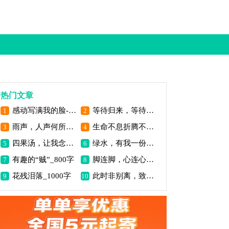
热门文章
感动写满我的脸-写事作文500字
等待归来，等待你_1200字
1
2
雨声，人声何所思_800字
生命不息折腾不止-写事作文400字
3
4
四果汤，让我念念不忘_900字
绿水，有我一份情_900字
5
6
有趣的“贼”_800字
脚连脚，心连心_800字
7
8
花残泪落_1000字
此时非别离，致自己_700字
9
10