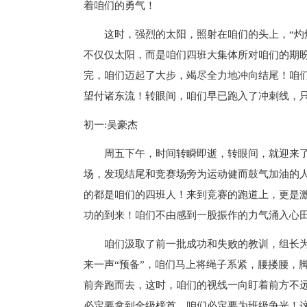
着咱们的勇气！
这时，强烈的太阳，照射在咱们的头上，“灼烧
不仅仅太阳，而是咱们四班大集体所对咱们的期
完，咱们迈起了大步，竭尽全力地冲向结尾！咱
望付诸东流！转眼间，咱们早已跑入了冲刺线，
初一:吴豪杰
周五下午，时间转瞬即逝，转眼间，就迎来了
场，发现结尾和竞赛场旁为运动健而鼓气加油的
的都是咱们的四班人！来到竞赛的跑道上，更是
功的到来！咱们不由感到一股振作的力气涌入心
咱们汲取了前一批成功和失败的教训，组长为
来一声“预备”，咱们马上将绳子系紧，腰搂腰，
前奔跑而去，这时，咱们的视线一向盯着前方不
必定要拿到全级榜首，咱们必定要为班级争光！