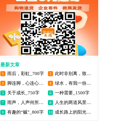
最新文章
雨后，彩虹_700字
此时非别离，致自己_700字
1
2
脚连脚，心连心_800字
绿水，有我一份情_900字
3
4
关于成长_750字
一种需要_1500字
5
6
雨声，人声何所思_800字
人生的两道风景_1500字
7
8
有趣的“贼”_800字
成长路上的阳光_800字
9
10