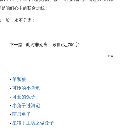
更是咱们心中的联合之线！
一般，永不分离！
此时非别离，致自己_700字
下一篇：
羊和狼
可怜的小乌龟
可爱的兔子
小兔子过河记
两只兔子
星猫手工坊之做兔子