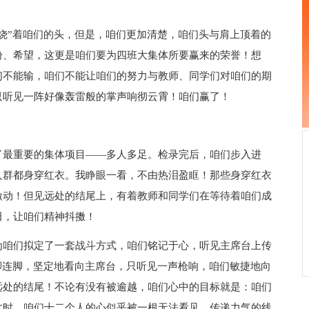
”着咱们的头，但是，咱们更加清楚，咱们头与肩上顶着的
盼、希望，这更是咱们要为四班大集体所要赢来的荣誉！想
们不能输，咱们不能让咱们的努力与教师、同学们对咱们的期
只听见一阵好像轰雷般的掌声响彻云霄！咱们赢了！
最重要的集体项目——多人多足。检录完后，咱们步入进
人群都身穿红衣。我睁眼一看，不由热泪盈眶！那些身穿红衣
激动！但见远处的结尾上，有着教师和同学们在等待着咱们成
田，让咱们精神抖擞！
咱们拟定了一套战斗方式，咱们铭记于心，听见主席台上传
脚连脚，坚定地看向主席台，只听见一声枪响，咱们敏捷地向
远处的结尾！不论有没有被逾越，咱们心中的目标就是：咱们
这时，咱们十二个人的心似乎被一根无法看见、传递力气的线