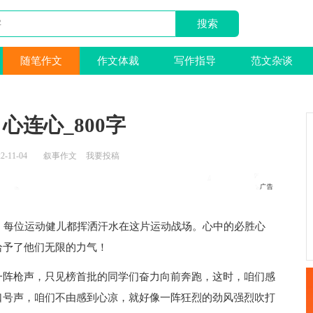
随笔作文
作文体裁
写作指导
范文杂谈
心连心_800字
2-11-04
叙事作文
我要投稿
，每位运动健儿都挥洒汗水在这片运动战场。心中的必胜心
给予了他们无限的力气！
阵枪声，只见榜首批的同学们奋力向前奔跑，这时，咱们感
口号声，咱们不由感到心凉，就好像一阵狂烈的劲风强烈吹打