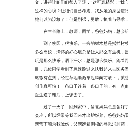
文，讲得让咱们们都入了迷，“这可真精彩！”我
这样的心境？让咱们自己考虑。我从她的身世进
她们以为没救了！但是刚强，勇敢，执着与寻求
在生长路上，教师，同学，爸爸妈妈，总会给
到了校园，很快乐。一旁的树木总是摇摇树枝向我打
多么夸姣，满怀的好心境总是让人那么有生机，
玩是那么快乐，洒下汗水，总是那么快乐。跑着跑
目，几位同学看到了急速跑过来扶我起来去医务
略微有点抖，经过草地渐渐举起脚向前放下，就
创伤真可怕！一条口子连着一条口子的，有一点
医生道了谢后，上课去了。
过了一天了，回到家中，爸爸妈妈总是备好了
会冷，所以经常等我回来才出炉饭菜。爸爸妈妈看
亲弯下腰为我验伤，父亲翻箱倒柜的寻觅消肿药，