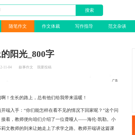
随笔作文
作文体裁
写作指导
范文杂谈
的阳光_800字
2-11-04
叙事作文
我要投稿
们啊！生长的路上，总有他们给我带来温暖！
端入手：“你们能怎样在看不见的情况下回家呢？”这个问
接着，教师便向咱们介绍了一位聋哑人——海伦·凯勒。小
莎莉文教师的到来让她走上了求学之路。教师开端讲这篇课