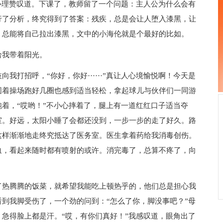
心理赞叹道。下课了，教师留了一个问题：主人公为什么会有
行了分析，终究得到了答案：残疾，总是会让人堕入漆黑，让
，总能将自己拉出漆黑，文中的小海伦就是个最好的比如。
我带着阳光。
招呼，“你好，你好······”真让人心境愉悦啊！今天是
围着操场跑好几圈也感到适当轻松，拿起球儿与伙伴们一同游
着，“哎哟！”不小心摔着了，腿上有一道红红口子适当夺
室。好远，太阳小睡了会都还没到，一步一步的走了好久。路
这样渐渐地走终究抵达了医务室。医生拿着药给我消毒创伤。
血，看起来随时都有喷射的或许。消完毒了，总算不疼了，向
热腾腾的饭菜，就希望我能吃上顿热乎的，他们总是担心我
到我脚受伤了，一个劲的问到：“怎么了你，脚没事吧？”母
急得脸上都是汗。“哎，有你们真好！”我感叹道，眼角出了