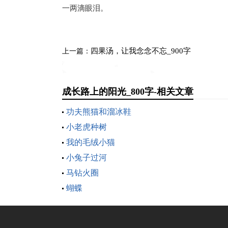
一两滴眼泪。
四果汤，让我念念不忘_900字
上一篇：
成长路上的阳光_800字-相关文章
功夫熊猫和溜冰鞋
小老虎种树
我的毛绒小猫
小兔子过河
马钻火圈
蝴蝶