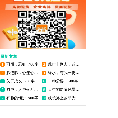
最新文章
雨后，彩虹_700字
此时非别离，致自己_700字
1
2
脚连脚，心连心_800字
绿水，有我一份情_900字
3
4
关于成长_750字
一种需要_1500字
5
6
雨声，人声何所思_800字
人生的两道风景_1500字
7
8
有趣的“贼”_800字
成长路上的阳光_800字
9
10