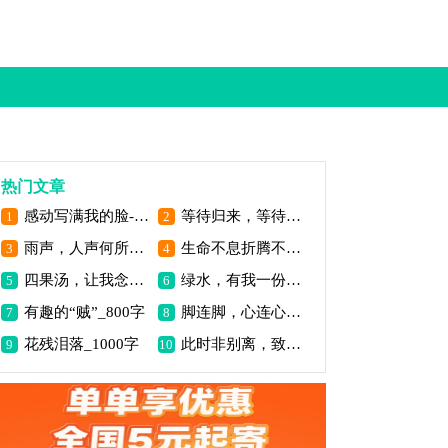
热门文章
感动写满我的脸-写事作文500字
等待归来，等待你_1200字
1
2
雨声，人声何所思_800字
生命不息折腾不止-写事作文400字
3
4
四果汤，让我念念不忘_900字
绿水，有我一份情_900字
5
6
有趣的“贼”_800字
脚连脚，心连心_800字
7
8
花残泪落_1000字
此时非别离，致自己_700字
9
10