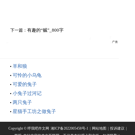
有趣的“贼”_800字
下一篇：
羊和狼
可怜的小乌龟
可爱的兔子
小兔子过河记
两只兔子
星猫手工坊之做兔子
Copyright © 呼我吧作文网
湘ICP备2022005458号-1
|
网站地图
|
投诉建议
|