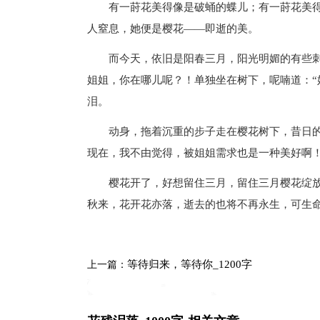
有一莳花美得像是破蛹的蝶儿；有一莳花美得
人窒息，她便是樱花——即逝的美。
而今天，依旧是阳春三月，阳光明媚的有些刺
姐姐，你在哪儿呢？！单独坐在树下，呢喃道：“
泪。
动身，拖着沉重的步子走在樱花树下，昔日的
现在，我不由觉得，被姐姐需求也是一种美好啊
樱花开了，好想留住三月，留住三月樱花绽放
秋来，花开花亦落，逝去的也将不再永生，可生
等待归来，等待你_1200字
上一篇：