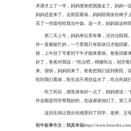
术课才上了一半，妈妈便来把我接走了。妈妈一
妈妈还是来了。去医院看病，妈妈陪我坐在椅子
买了一些面包给我当中饭。这一天，妈妈就这样
第二天上午，妈妈单位里有事，没办法陪我。
作一直都挺忙的，一个星期只有双休日才能回家
很，上午挂了号要到下午才能来看病。爸爸回家
好了，爸爸对我说：“吃点吧，稍微吃点，别空着
来。很快，妈妈回来了。爸爸把我们送到医院，
轮到我们看病，医生说不用挂盐水了，吃点药就
吃了药后，感觉身体好一点了，妈妈便说：“好
作业都是同学帮我抄的，也该谢谢他们了。第三
这回生病让我分别感受到了同学、老师、父母
初中叙事作文：我真幸福
https://www.huwoba.com