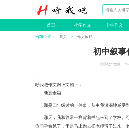
首页
小学作文
中学作文
当前位置：
首页
>
作文体裁
初中叙事
呼我吧作文网
202
呼我吧作文网
正文如下
：
我真幸福
那是四年级时的一件事，从中我深深地感受到
那天，我和往常一样背着书包来到了学校。可
位同学看见了，于是马上跑去把老师请了过来。