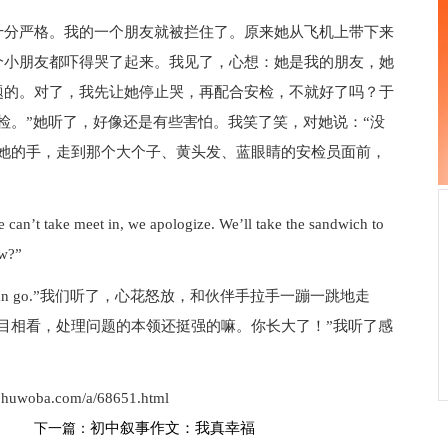
分严格。我的一个朋友就被拦住了。原来她从飞机上带下来
个小朋友都吓得哭了起来。我见了，心想：她是我的朋友，她
题的。对了，我先让她停止哭，再配合安检，不就好了吗？于
检。”她听了，好像还是有些害怕。我笑了笑，对她说：“没
着她的手，走到那个大个子、黄头发、蓝眼睛的安检员面前，
n’t take meet in, we apologize. We’ll take the sandwich to
ow?”
n go.”我们听了，心花怒放，和伙伴手拉手一蹦一跳地走
目相看，处理问题的本领还挺强的嘛。你长大了！”我听了感
w.huwoba.com/a/68651.html
初中叙事作文：我真幸福
下一篇：