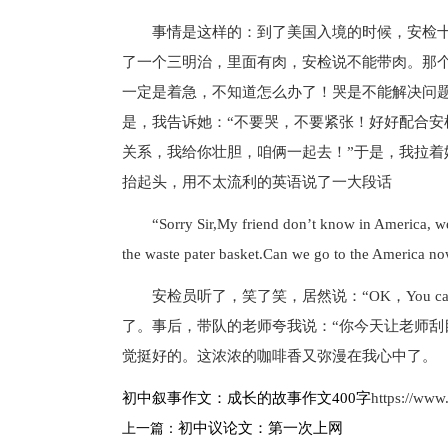
事情是这样的：到了美国入境的时候，安检十
了一个三明治，里面有肉，安检说不能带肉。那
一定是着急，不知道怎么办了！哭是不能解决问
是，我告诉她：“不要哭，不要紧张！好好配合安
关系，我给你壮胆，咱俩一起去！”于是，我拉
抬起头，用不太流利的英语说了一大段话
“Sorry Sir,My friend don’t know in America, we ca
the waste pater basket.Can we go to the America n
安检员听了，笑了笑，居然说：“OK，You ca
了。事后，带队的老师夸我说：“你今天让老师刮
觉挺好的。这浓浓的咖啡香又弥漫在我心中了。
初中叙事作文：成长的故事作文400字
https://ww
初中议论文：第一次上网
上一篇：