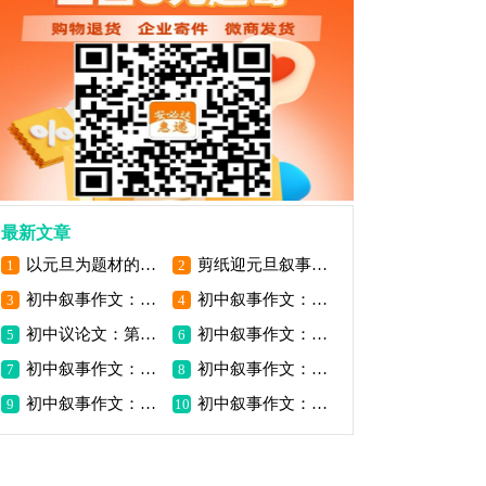
最新文章
以元旦为题材的叙事作文
剪纸迎元旦叙事作文
1
2
初中叙事作文：我真幸福
初中叙事作文：成长的故事作文
3
4
初中议论文：第一次上网
初中叙事作文：那一抹云
5
6
初中叙事作文：一次勇敢的尝试
初中叙事作文：那次我被误解了
7
8
初中叙事作文：漂流感受生命的激情
初中叙事作文：快乐的寒假生活
9
10