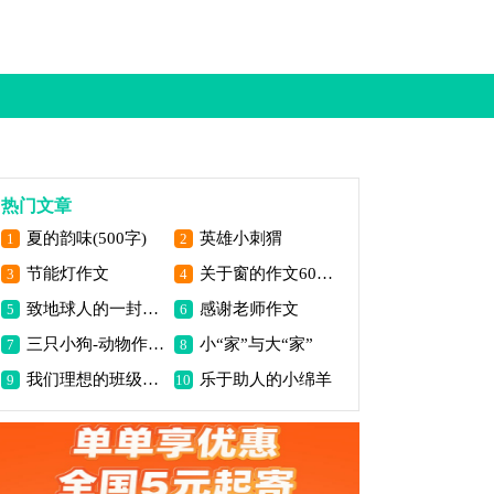
热门文章
夏的韵味(500字)
英雄小刺猬
1
2
节能灯作文
关于窗的作文600字
3
4
致地球人的一封信(400字)
感谢老师作文
5
6
三只小狗-动物作文500字
小“家”与大“家”
7
8
我们理想的班级体作文
乐于助人的小绵羊
9
10