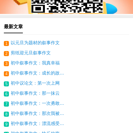
最新文章
以元旦为题材的叙事作文
1
剪纸迎元旦叙事作文
2
初中叙事作文：我真幸福
3
初中叙事作文：成长的故事作文
4
初中议论文：第一次上网
5
初中叙事作文：那一抹云
6
初中叙事作文：一次勇敢的尝试
7
初中叙事作文：那次我被误解了
8
初中叙事作文：漂流感受生命的激情
9