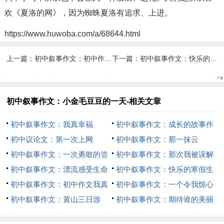
欢《夏洛的网》，因为蜘蛛夏洛有追求、上进。
https://www.huwoba.com/a/68644.html
上一篇：
初中叙事作文：初中作文我真后悔
下一篇：
初中叙事作文：快乐的寒假生活
初中叙事作文：小金毛豆豆的一天-相关文章
初中叙事作文：我真幸福
初中叙事作文：成长的故事作
初中议论文：第一次上网
文
初中叙事作文：那一抹云
初中叙事作文：一次勇敢的尝
初中叙事作文：那次我被误解
试
初中叙事作文：漂流感受生命
了
初中叙事作文：快乐的寒假生
的激情
初中叙事作文：初中作文我真
活
初中叙事作文：一个令我惊心
后悔
初中叙事作文：黄山三日游
动魄的夜晚
初中叙事作文：期待谁的美丽
翩然而至