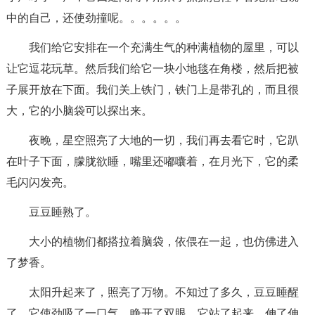
中的自己，还使劲撞呢。。。。。。
我们给它安排在一个充满生气的种满植物的屋里，可以
让它逗花玩草。然后我们给它一块小地毯在角楼，然后把被
子展开放在下面。我们关上铁门，铁门上是带孔的，而且很
大，它的小脑袋可以探出来。
夜晚，星空照亮了大地的一切，我们再去看它时，它趴
在叶子下面，朦胧欲睡，嘴里还嘟囔着，在月光下，它的柔
毛闪闪发亮。
豆豆睡熟了。
大小的植物们都搭拉着脑袋，依偎在一起，也仿佛进入
了梦香。
太阳升起来了，照亮了万物。不知过了多久，豆豆睡醒
了，它使劲吸了一口气，睁开了双眼，它站了起来，伸了伸