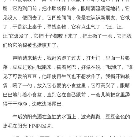
腿，它跑到门前，把小脑袋探出来，眼睛滴流滴流地转，它
见没人，便回去了。它四处闻闻，像是在认识新朋友。它饿
了，于是跳上桌子，寻找食物，它有点生气了，“汪、汪、
汪”它爆发了，它把叶子都咬下来了，把土撒了一地，它把我
们给它的棉被也撕咬开了。
声响越来越大，我赶紧跑了过去，打开门，里面一片狼
藉，豆豆赶紧向我跑来，摇着尾巴，好像在说：“我饿了。”谁
见了可爱的豆豆，他即使再生气也不想发作了。我撕开狗粮
袋，啘了一勺，放入它心爱的小食盆里，它可高兴了，眼睛
巴巴地盯着小食盆，直到它在自己跟前，一会儿就把盆里舔
得干干净净，边吃边摇尾巴。
午后的阳光洒在鱼缸的水面上，波光粼粼，豆豆金色的
睫毛在阳光下闪闪发亮。