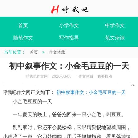
首页
小学作文
中学作文
随笔作文
写作指导
范文杂谈
当前位置：
>
首页
作文体裁
初中叙事作文：小金毛豆豆的一天
呼我吧作文网
2026-03-06
作文体裁
我要投稿
呼我吧作文网
正文如下
：
初中叙事作文：小金毛豆豆的一天
小金毛豆豆的一天
一年夏天的晚上，爸爸抱回来一只小金毛，叫豆豆。
刚到家时，它还不会爬楼梯，它眼睛警惕地望着周围，
小声哼了一声，它四处闻闻，用爪子抓抓拖鞋，看见落地镜