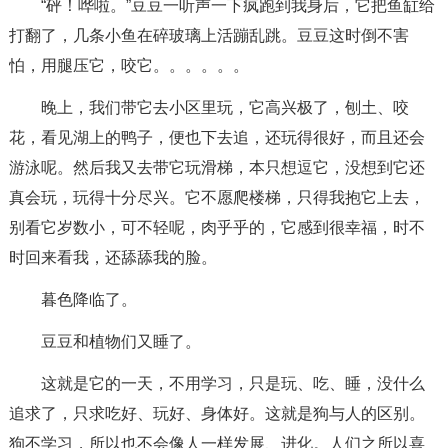
“砰！哗啦。”豆豆一听声一下疯跑到我身后，它把鱼缸给
打翻了，几条小鱼在碎玻璃上活蹦乱跳。豆豆这时倒不害
怕，用腿压它，咬它。。。。。。
晚上，我们带它去小区里玩，它高兴极了，刨土、咬
花，看见湖上的鸭子，便也下去追，还玩得很好，而且还会
游泳呢。然后我又去带它玩滑梯，本只想逗它，没想到它还
真会玩，玩得十分尽兴。它不愿爬楼梯，只得我抱它上去，
别看它岁数小，可不轻呢，肉乎乎的，它感到很幸福，时不
时回来看我，还舔舔我的脸。
暮色降临了。
豆豆和植物们又睡了。
这就是它的一天，不用学习，只是玩、吃、睡，没什么
追求了，只求吃好、玩好、身体好。这就是狗与人的区别。
狗不学习，所以也不会像人一样发展、进化。人们之所以喜