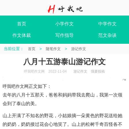
首页
小学作文
中学作文
作文体裁
写作指导
范文杂谈
当前位置：
>
>
首页
随笔作文
游记作文
八月十五游泰山游记作文
呼我吧作文网
2022-11-04
游记作文
我要投稿
呼我吧作文网
正文如下
：
去年的八月十五那天，爸爸和妈妈带我去爬山，我第一次领
会到了泰山的美。
山上开满了不知名的野花，小姑娘摘一朵黄色的野花送给她
的奶奶，奶奶接过花会心地笑了。山上的松树千奇百怪各不