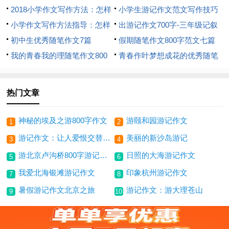
2018小学作文写作方法：怎样
作文九忌
小学生游记作文范文写作技巧
写游记作文
小学作文写作方法指导：怎样
_1200字
出游记作文700字-三年级记叙
写游记_800字
初中生优秀随笔作文7篇
文作文-呼我吧
假期随笔作文800字范文七篇
我的青春我的理随笔作文800
青春作叶梦想成花的优秀随笔
字
作文
热门文章
神秘的埃及之游800字作文
游颐和园游记作文
1
2
游记作文：让人爱恨交替的老北京
美丽的新沙岛游记
3
4
游北京卢沟桥800字游记作文
日照的大海游记作文
5
6
我爱北海银滩游记作文
印象杭州游记作文
7
8
暑假游记作文北京之旅
游记作文：游大理苍山
9
10