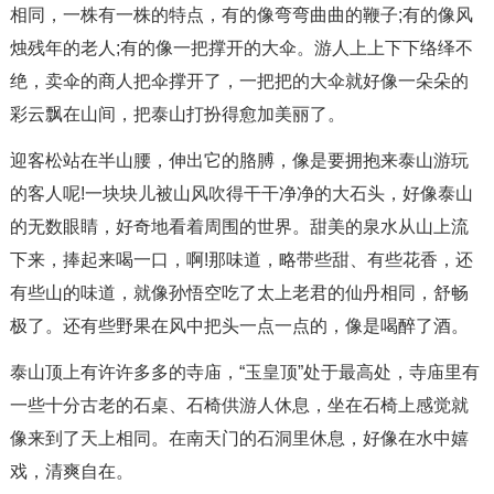
相同，一株有一株的特点，有的像弯弯曲曲的鞭子;有的像风
烛残年的老人;有的像一把撑开的大伞。游人上上下下络绎不
绝，卖伞的商人把伞撑开了，一把把的大伞就好像一朵朵的
彩云飘在山间，把泰山打扮得愈加美丽了。
迎客松站在半山腰，伸出它的胳膊，像是要拥抱来泰山游玩
的客人呢!一块块儿被山风吹得干干净净的大石头，好像泰山
的无数眼睛，好奇地看着周围的世界。甜美的泉水从山上流
下来，捧起来喝一口，啊!那味道，略带些甜、有些花香，还
有些山的味道，就像孙悟空吃了太上老君的仙丹相同，舒畅
极了。还有些野果在风中把头一点一点的，像是喝醉了酒。
泰山顶上有许许多多的寺庙，“玉皇顶”处于最高处，寺庙里有
一些十分古老的石桌、石椅供游人休息，坐在石椅上感觉就
像来到了天上相同。在南天门的石洞里休息，好像在水中嬉
戏，清爽自在。