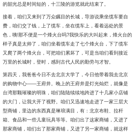
的韶光总是时间短的，十三陵的游览就此结束了。
接着，咱们又来到了万众瞩目的长城，导游说乘坐缆车要自
费，咱们交了钱，上了缆车，坐在缆车上，看着远处的景
色，咦!那不便是一个烽火台吗?我快乐的大叫起来，烽火台的
样子真是太帅了，咱们坐着缆车走了七个烽火台，下了缆车
又爬了两个烽火台，可把咱们累坏了，可是当咱们看到接近
万里的长城时，登时，感到古代人民的勤劳与才智。
第四天，我爸爸今日不去北京大学了，今日他带着我去北京
的购物中心——王府井。晚上的王府井是灯光灿烂，就像是
台湾那颗璀璨的明珠，咱们陆陆续续地跨进了十几家小店铺
的大门，让我大开了视野。咱们又迅速地走进了一家三层大
型商铺，里边的东西真是琳琅满目，有：北京布鞋、拉杆
箱、食品和一些儿童玩具等等。咱们出了这家商铺，又进了
那家商铺，咱们出了那家商铺，又进了另一家商铺，就这样