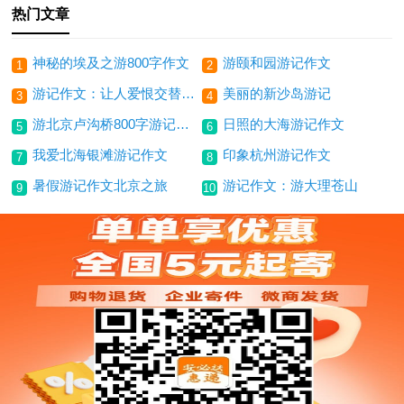
热门文章
神秘的埃及之游800字作文
游颐和园游记作文
1
2
游记作文：让人爱恨交替的老北京
美丽的新沙岛游记
3
4
游北京卢沟桥800字游记作文
日照的大海游记作文
5
6
我爱北海银滩游记作文
印象杭州游记作文
7
8
暑假游记作文北京之旅
游记作文：游大理苍山
9
10