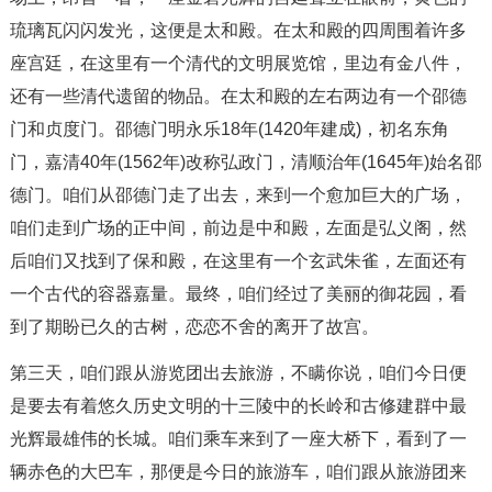
琉璃瓦闪闪发光，这便是太和殿。在太和殿的四周围着许多
座宫廷，在这里有一个清代的文明展览馆，里边有金八件，
还有一些清代遗留的物品。在太和殿的左右两边有一个邵德
门和贞度门。邵德门明永乐18年(1420年建成)，初名东角
门，嘉清40年(1562年)改称弘政门，清顺治年(1645年)始名邵
德门。咱们从邵德门走了出去，来到一个愈加巨大的广场，
咱们走到广场的正中间，前边是中和殿，左面是弘义阁，然
后咱们又找到了保和殿，在这里有一个玄武朱雀，左面还有
一个古代的容器嘉量。最终，咱们经过了美丽的御花园，看
到了期盼已久的古树，恋恋不舍的离开了故宫。
第三天，咱们跟从游览团出去旅游，不瞒你说，咱们今日便
是要去有着悠久历史文明的十三陵中的长岭和古修建群中最
光辉最雄伟的长城。咱们乘车来到了一座大桥下，看到了一
辆赤色的大巴车，那便是今日的旅游车，咱们跟从旅游团来