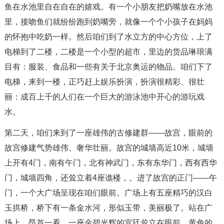
鱼在水池里自在自在的嬉戏。有一个小朋友把奶嘴放在水池
里，接吻鱼们就纷纷跑到奶嘴旁，就像一个个小孩子在妈妈
的怀抱中吃奶一样。然后咱们到了水立方的中心方位，上了
电梯到了二楼，二楼是一个小型的超市，里边的货品琳琅满
目有：服装、食品和一些有关于北京奥运的物品。咱们下了
电梯，来到一楼，正巧赶上娱乐扮演，扮演很精彩、很壮
丽：成百上千的人们在一个巨大的游泳池中开心的游玩戏
水。
第二天，咱们来到了一座雄伟的古修建群——故宫，眼前的
故宫修建气势雄伟、奢华壮丽。故宫的城墙高近10米，城墙
上开有4门，南有午门，北有神武门，东有东华门，西有西华
门，城墙四角，还耸立着4座谯楼，。进了故宫的正门——午
门，一个大广场呈现在咱们眼前。广场上有五座精巧的汉白
玉拱桥，桥下有一条金水河，形似玉带，美丽极了。站在广
场上，昂首一看，一座金碧光辉的宫廷耸立在眼前，黄色的