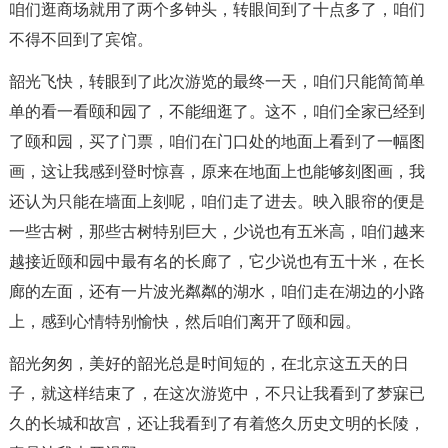
咱们逛商场就用了两个多钟头，转眼间到了十点多了，咱们
不得不回到了宾馆。
韶光飞快，转眼到了此次游览的最终一天，咱们只能简简单
单的看一看颐和园了，不能细逛了。这不，咱们全家已经到
了颐和园，买了门票，咱们在门口处的地面上看到了一幅图
画，这让我感到登时惊喜，原来在地面上也能够刻图画，我
还认为只能在墙面上刻呢，咱们走了进去。映入眼帘的便是
一些古树，那些古树特别巨大，少说也有五米高，咱们越来
越接近颐和园中最有名的长廊了，它少说也有五十米，在长
廊的左面，还有一片波光粼粼的湖水，咱们走在湖边的小路
上，感到心情特别愉快，然后咱们离开了颐和园。
韶光匆匆，美好的韶光总是时间短的，在北京这五天的日
子，就这样结束了，在这次游览中，不只让我看到了梦寐已
久的长城和故宫，还让我看到了有着悠久历史文明的长陵，