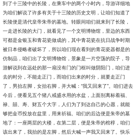
到了十三陵中的长陵，在乘车中的两个小时内，导游详细地
为咱们解说了许多有关于十三陵的历史文明，让咱们知道了
长陵便是清代皇帝朱帝的墓地。转眼间咱们就来到了长陵，
一走进长陵的大门，就看见了一个文明博物馆，里边的东西
可都是金银玉和青花瓷做成的，其中青花瓷在抗日战争时期
被日本侵略者破坏了，所以咱们现在看到的青花瓷器都是的
仿制品，咱们出了文明博物馆，景象是一片空荡的院子，导
游解说到在远处的那一扇没有门的门框叫做阴阳门，咱们进
去的时分，不能走正门，而咱们出来的时分，就要走正门
了，男抬左脚，女抬右脚，并大喊：“我又回来了”。咱们进去
今后，便看见五个猪八戒盛水用的水盆，上面别离标着福、
禄、囍、寿、财五个大字，人们为了到达自己的心愿，就能
够把金币投放在盆里，用来祈福。咱们的后边便是朱帝的墓
地了：一座两层的大楼，在第二层，便是朱帝的棺椁，咱们
该出来了，我抬的是左脚，然后大喊一声我又回来了。快乐