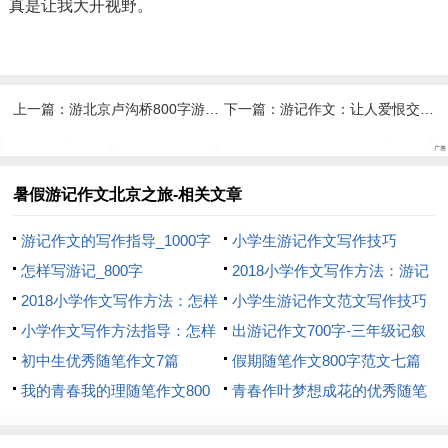
真是让我大开视野。
上一篇：
游北京卢沟桥800字游记作文
下一篇：
游记作文：让人爱恨交替的老北京
暑假游记作文北京之旅-相关文章
游记作文的写作指导_1000字
小学生游记作文写作技巧
怎样写游记_800字
2018小学作文写作方法：游记
2018小学作文写作方法：怎样
作文九忌
小学生游记作文范文写作技巧
写游记作文
小学作文写作方法指导：怎样
_1200字
出游记作文700字-三年级记叙
写游记_800字
初中生优秀随笔作文7篇
文作文-呼我吧
假期随笔作文800字范文七篇
我的青春我的理随笔作文800
青春作叶梦想成花的优秀随笔
字
作文