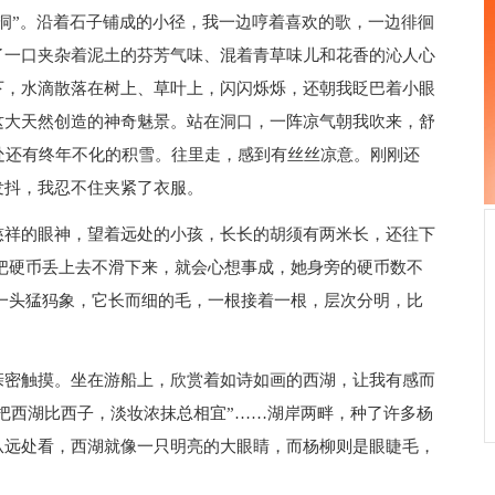
洞”。沿着石子铺成的小径，我一边哼着喜欢的歌，一边徘徊
了一口夹杂着泥土的芬芳气味、混着青草味儿和花香的沁人心
下，水滴散落在树上、草叶上，闪闪烁烁，还朝我眨巴着小眼
这大天然创造的神奇魅景。站在洞口，一阵凉气朝我吹来，舒
处还有终年不化的积雪。往里走，感到有丝丝凉意。刚刚还
发抖，我忍不住夹紧了衣服。
慈祥的眼神，望着远处的小孩，长长的胡须有两米长，还往下
把硬币丢上去不滑下来，就会心想事成，她身旁的硬币数不
一头猛犸象，它长而细的毛，一根接着一根，层次分明，比
亲密触摸。坐在游船上，欣赏着如诗如画的西湖，让我有感而
欲把西湖比西子，淡妆浓抹总相宜”……湖岸两畔，种了许多杨
从远处看，西湖就像一只明亮的大眼睛，而杨柳则是眼睫毛，