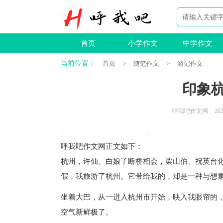
首页
小学作文
中学作文
当前位置：
首页
>
随笔作文
>
游记作文
印象
呼我吧作文网
202
呼我吧作文网
正文如下
：
杭州，许仙、白娘子断桥相会，梁山伯、祝英台
假，我旅游了杭州。它带给我的，却是一种与想
坐着大巴，从一进入杭州市开始，映入我眼帘的
空气新鲜极了。