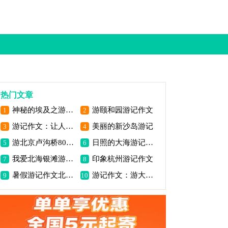
热门文章
神秘的埃及之游800字作文
游颐和园游记作文
1
2
游记作文：让人爱恨交替的老北京
美丽的新沙岛游记
3
4
游北京卢沟桥800字游记作文
日照的大海游记作文
5
6
我爱北海银滩游记作文
印象杭州游记作文
7
8
暑假游记作文北京之旅
游记作文：游大理苍山
9
10