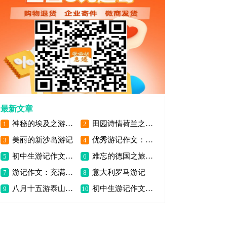
最新文章
神秘的埃及之游800字作文
田园诗情荷兰之旅游记
1
2
美丽的新沙岛游记
优秀游记作文：难忘的美国之旅
3
4
初中生游记作文：美国之旅
难忘的德国之旅游记
5
6
游记作文：充满挑战的法国之旅
意大利罗马游记
7
8
八月十五游泰山游记作文
初中生游记作文：我征服了泰山
9
10