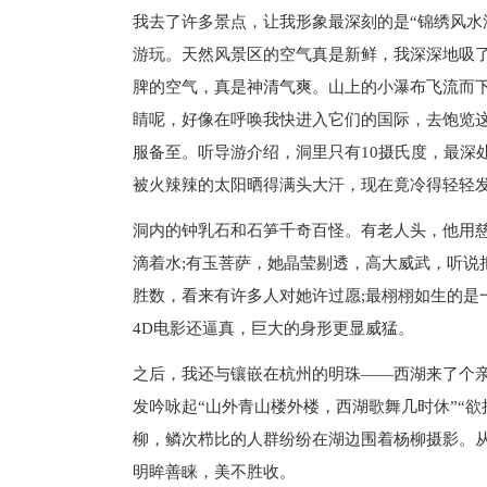
我去了许多景点，让我形象最深刻的是“锦绣风水
游玩。天然风景区的空气真是新鲜，我深深地吸
脾的空气，真是神清气爽。山上的小瀑布飞流而
睛呢，好像在呼唤我快进入它们的国际，去饱览
服备至。听导游介绍，洞里只有10摄氏度，最深
被火辣辣的太阳晒得满头大汗，现在竟冷得轻轻
洞内的钟乳石和石笋千奇百怪。有老人头，他用
滴着水;有玉菩萨，她晶莹剔透，高大威武，听说
胜数，看来有许多人对她许过愿;最栩栩如生的是
4D电影还逼真，巨大的身形更显威猛。
之后，我还与镶嵌在杭州的明珠——西湖来了个
发吟咏起“山外青山楼外楼，西湖歌舞几时休”“
柳，鳞次栉比的人群纷纷在湖边围着杨柳摄影。
明眸善睐，美不胜收。