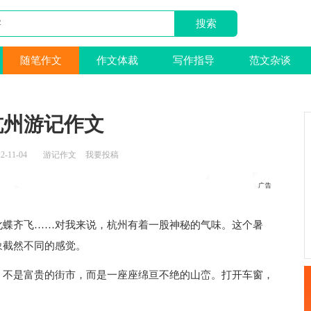
随笔作文
作文体裁
写作指导
范文杂谈
杭州游记作文
2-11-04
游记作文
我要投稿
化蝶齐飞……对我来说，杭州有着一股神秘的气味。这个暑
象截然不同的感觉。
，不是富贵的街市，而是一座座绵亘不绝的山峦。打开车窗，