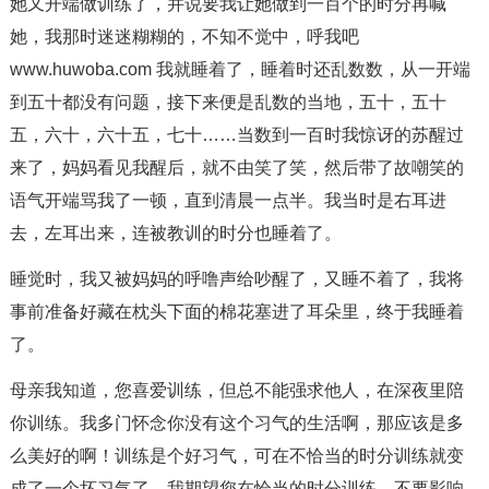
她又开端做训练了，并说要我让她做到一百个的时分再喊
她，我那时迷迷糊糊的，不知不觉中，呼我吧
www.huwoba.com 我就睡着了，睡着时还乱数数，从一开端
到五十都没有问题，接下来便是乱数的当地，五十，五十
五，六十，六十五，七十……当数到一百时我惊讶的苏醒过
来了，妈妈看见我醒后，就不由笑了笑，然后带了故嘲笑的
语气开端骂我了一顿，直到清晨一点半。我当时是右耳进
去，左耳出来，连被教训的时分也睡着了。
睡觉时，我又被妈妈的呼噜声给吵醒了，又睡不着了，我将
事前准备好藏在枕头下面的棉花塞进了耳朵里，终于我睡着
了。
母亲我知道，您喜爱训练，但总不能强求他人，在深夜里陪
你训练。我多门怀念你没有这个习气的生活啊，那应该是多
么美好的啊！训练是个好习气，可在不恰当的时分训练就变
成了一个坏习气了。我期望您在恰当的时分训练，不要影响