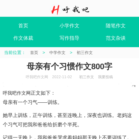
首页
小学作文
随笔作文
作文体裁
写作指导
范文杂谈
当前位置：
>
>
首页
中学作文
初三作文
母亲有个习惯作文800字
呼我吧作文网
2022-11-02
初三作文
我要投稿
呼我吧作文网
正文如下
：
母亲有一个习气——训练。
她早上训练，正午训练，甚至连晚上，深夜也训练。老妈这
个习气可把我和爸爸给折磨个半死。
记得一天晚上，我和爸爸哭求着妈妈那天晚上不要训练了。