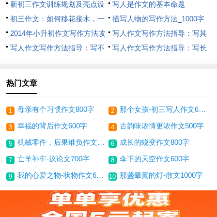
新初三作文训练规划及亮点设
写人是作文的基本命题
置
初三作文：如何移花接木，一
描写人物的写作方法_1000字
材多用_1500字
2014年小升初作文写作方法攻
写人作文写作方法指导：写其
略：写人作文
写人作文写作方法指导：写不
他人
写人作文写作方法指导：写长
同职业的人
辈
热门文章
母亲有个习惯作文800字
那个女孩-初三写人作文600字
1
2
幸福的背后作文600字
古韵味浓情更浓作文500字
3
4
机械零件，后果谁负作文1000字
成长的蜕变作文800字
5
6
亡羊补牢-议论文700字
伞下的天空作文600字
7
8
我的心爱之物-状物作文600字
那盏晕黄的灯-散文1000字
9
10