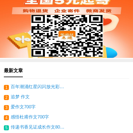
最新文章
百年潮涌红星闪闪放光彩征文1000字以内
1
追梦 作文
2
爱作文700字
3
感悟杜甫作文700字
4
传递书香见证成长作文800字
5