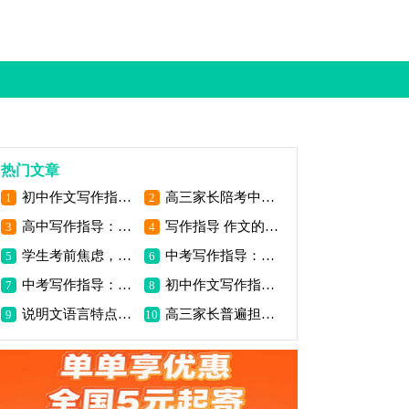
热门文章
初中作文写作指导：我的写作妙诀
高三家长陪考中最易出现的三大心理问题
1
2
高中写作指导：古今纵横选材
写作指导 作文的四个阶段
3
4
学生考前焦虑，家长怎么办_2000字
中考写作指导：状物作文写作方法_1200字
5
6
中考写作指导：怎么样写出高分作文（三）_800字
初中作文写作指导：作文写作指导之虚实结合
7
8
说明文语言特点是什么_小学生作文指导
高三家长普遍担心的8个问题 你一定也遇到了
9
10