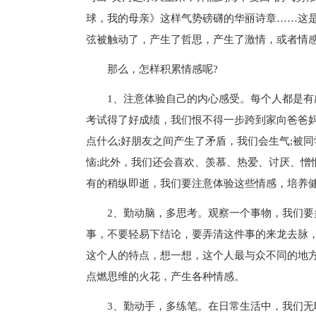
球，我的母亲》这样气势磅礴的华丽诗章……这
弦被触动了，产生了哲思，产生了激情，或者情
那么，怎样积累情感呢?
1、注意体验自己的内心感受。每个人都是有感
考试得了好成绩，我们恨不得一步跨到家向爸爸妈
点什么;好朋友之间产生了矛盾，我们会生气;被
恼;此外，我们还会喜欢、羡慕、热爱、讨厌、憎
有的稍纵即逝，我们要注意体验这些情感，培养
2、勤动脑，多思考。观察一个事物，我们要多
事，不要轻易下结论，要弄清这件事的来龙去脉
这个人的特点，想一想，这个人最与众不同的地方
点燃思维的火花，产生各种情感。
3、勤动手，多练笔。在日常生活中，我们无时