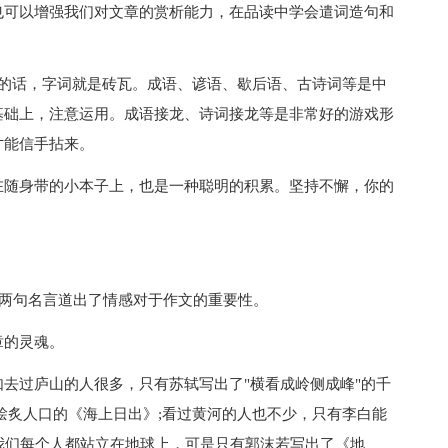
也可以增强我们对文章的赏析能力，在品读中学会遣词造句和
话，字词就是砖瓦。成语、谚语、歇后语、古诗词等是中
基础上，注意运用。成语接龙、诗词接龙等是非常好的游戏形
才能信手拈来。
随身带的小本子上，也是一种聪明的积累。坚持不懈，你的
这两句名言道出了情感对于作文的重要性。
的灵魂。
过庐山的人很多，只有苏轼写出了"横看成岭侧成峰"的千
脍炙人口的《海上日出》;看过黄河的人也不少，只有李白能
;我们每个人都站立在地球上，可是只有郭沫若写出了《地