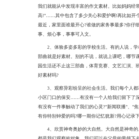
我们就能从中发现丰富的作文素材。比如妈妈经常提
高!"……其中包含了多少关心和爱护啊!再比如
最近，家里面谁最开心?谁做的家务事最多?你仔
事、烦心事，事事可入文。
2、体验多姿多彩的学校生活。有的人说，学校
部曲就是好素材。别的不说，就说上课吧，哪节课最
园生活还不止这三部曲，体育竞赛、文艺汇演、
好素材吗?
3、观察异彩纷呈的社会生活。我们每个人都和
小区门口的保安……有没有一个人给我们留下了
有没有一件事触动了我们的心灵?"新闻联播"、"焦
有你特别钟爱的吗?哪一期你记忆犹新?用心记录
4、欣赏神奇奥妙的大自然。大自然是神奇的。
都是我们观察的对象。我们可以在父母的带领下