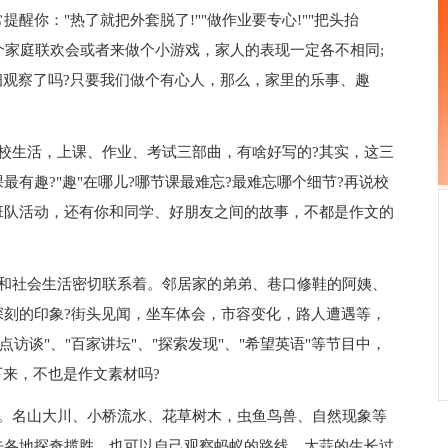
醒你："热了就把外套脱了!""做作业要专心!""把头抬
开个家庭联欢会或者来做个小游戏，家人的表现一定各不相同;
细观察了吗?只要我们做个有心人，那么，家里的乐事、趣
生活，上课、作业、考试三部曲，有啥好写的?其实，这三
有趣?"趣"在哪儿?哪节课最难忘?最难忘哪个细节?再说校
班队活动，还有你和同学、好朋友之间的故事，不都是作文的
社会生活密切联系着。邻居家的弟弟、巷口修鞋的阿姨、
深刻的印象?街头见闻，坐车体会，市容变化，路人遭遇等，
点访谈"、"百家讲坛"、"探索发现"、"希望英语"等节目中，
下来，不也是作文素材吗?
名山大川、小桥流水、花草树木，虫鱼鸟兽、自然现象等
去各地探奇揽胜，也可以自己观察蚂蚁的路线，大蒜的生长过