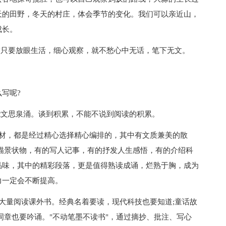
天的田野，冬天的村庄，体会季节的变化。我们可以亲近山，
成长。
只要放眼生活，细心观察，就不愁心中无话，笔下无文。
写呢?
文思泉涌。谈到积累，不能不说到阅读的积累。
，都是经过精心选择精心编排的，其中有文质兼美的散
描景状物，有的写人记事，有的抒发人生感悟，有的介绍科
品味，其中的精彩段落，更是值得熟读成诵，烂熟于胸，成为
力一定会不断提高。
量阅读课外书。经典名着要读，现代科技也要知道;童话故
词章也要吟诵。"不动笔墨不读书"，通过摘抄、批注、写心