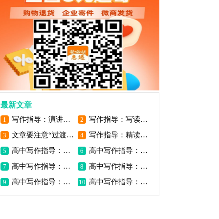
最新文章
写作指导：演讲稿与作文跟讲话稿的区别
写作指导：写读后感要掌握基本的方法
1
2
文章要注意“过渡”与“照应”
写作指导：精读是写好读后感的基础
3
4
高中写作指导：探异寻奇立意
高中写作指导：以小见大立意
5
6
高中写作指导：写作空间拓展
高中写作指导：题意作文审题
7
8
高中写作指导：话题作文审题
高中写作指导：掌握作文策略
9
10