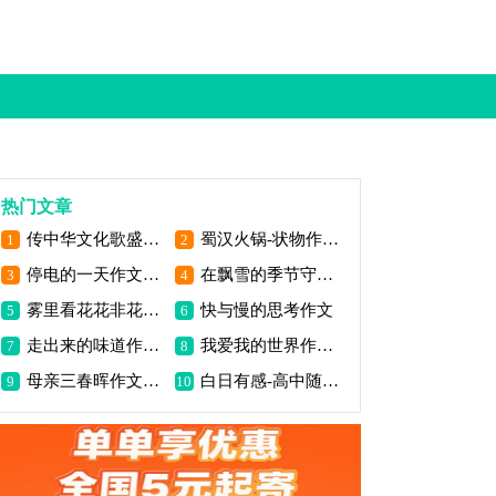
热门文章
传中华文化歌盛世中华作文
蜀汉火锅-状物作文1400字
1
2
停电的一天作文900字
在飘雪的季节守候花开作文600字
3
4
雾里看花花非花作文800字
快与慢的思考作文
5
6
走出来的味道作文800字
我爱我的世界作文700字
7
8
母亲三春晖作文800字
白日有感-高中随笔1200字
9
10