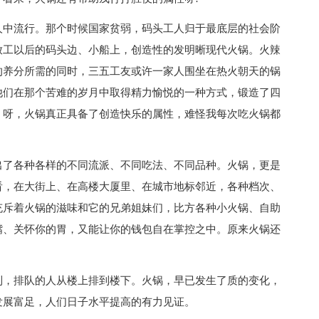
人中流行。那个时候国家贫弱，码头工人归于最底层的社会阶
放工以后的码头边、小船上，创造性的发明晰现代火锅。火辣
的养分所需的同时，三五工友或许一家人围坐在热火朝天的锅
他们在那个苦难的岁月中取得精力愉悦的一种方式，锻造了四
。呀，火锅真正具备了创造快乐的属性，难怪我每次吃火锅都
出了各种各样的不同流派、不同吃法、不同品种。火锅，更是
看，在大街上、在高楼大厦里、在城市地标邻近，各种档次、
充斥着火锅的滋味和它的兄弟姐妹们，比方各种小火锅、自助
嘴、关怀你的胃，又能让你的钱包自在掌控之中。原来火锅还
到，排队的人从楼上排到楼下。火锅，早已发生了质的变化，
发展富足，人们日子水平提高的有力见证。