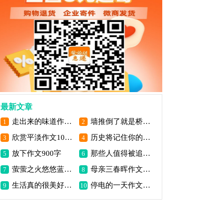
最新文章
走出来的味道作文800字
墙推倒了就是桥作文
1
2
欣赏平淡作文1000字
历史将记住你的美作文800字
3
4
放下作文900字
那些人值得被追捧作文800字
5
6
萤萤之火悠悠蓝天作文
母亲三春晖作文800字
7
8
生活真的很美好作文800字
停电的一天作文900字
9
10