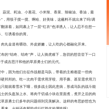
酱、蒜泥、耗油、小葱花、小米辣、香菜、辣椒油、香油，最
”，用筷子搅一搅、啊哈、好美味，这蘸料不就出来了吗!调
翻滚着，如同裹上了一层“红衣”色泽诱人，让人忍不住想一
鼻、引诱着你的胃。
，肉丸金道有嚼劲、外皮娇嫩，让人吃的心都融化开来。
布的“咕咚、咕咚”声，让人骑虎难下，急切的想尝尝下一口
了归于成吉思汗和他的草原勇士们的元代。
程中，因为他们出征作战都是马队，带着的主粮都是一些肉
得硬邦邦的。吃一次肉干需求用牙咬、用手撕、甚至需求用刀
也只能就着雪水下咽，很多战士因此患病，形成马队的战斗能
战士的头盔加上水、将肉干切成小块在里面煮，煮开之后的肉
扰草原勇士们多年的问题得到完美解决。这样的奇思妙想也为
看来，火锅还有帮助戎行打胜仗的属性呀!