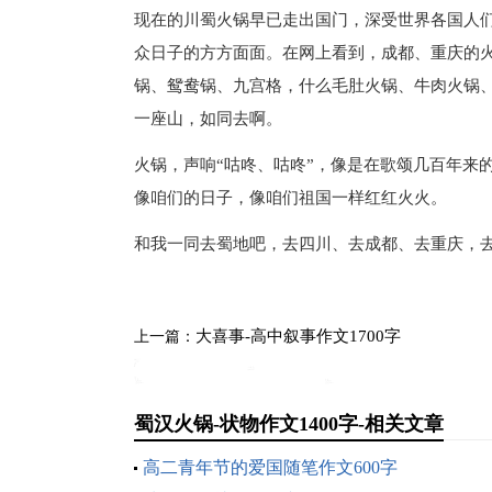
现在的川蜀火锅早已走出国门，深受世界各国人
众日子的方方面面。在网上看到，成都、重庆的
锅、鸳鸯锅、九宫格，什么毛肚火锅、牛肉火锅
一座山，如同去啊。
火锅，声响“咕咚、咕咚”，像是在歌颂几百年来
像咱们的日子，像咱们祖国一样红红火火。
和我一同去蜀地吧，去四川、去成都、去重庆，
大喜事-高中叙事作文1700字
上一篇：
蜀汉火锅-状物作文1400字-相关文章
高二青年节的爱国随笔作文600字