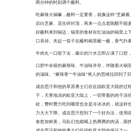
两分钟的时刻调个蘸料。
吃麻辣火锅嘛，蘸料一定要香，就像这样“芝麻
后白芝麻、花生碎封顶，再来一点点老陈醋不能多
好蘸料来到锅边，锅里的食材在红油油的锅里上下
口吞掉。夹起一筷子在蘸料碗里蘸一蘸，香气扑
牛肉丸一口咬下去，爆出的汁水立即占满了口腔
口腔中余留的麻辣味、牛油味并存，伴随着火锅宣
的滋味。“麻辣香”“牛油味”将人的思绪拉回到
成吉思汗和他的草原勇士们在征战欧亚大陆的过
干，天寒地冻的欧亚大陆上，一切带着的肉干冻
砍，费时费力吃到嘴里也全是冷冰冰的，就这样
力大大下降。成吉思汗想到了一个好办法，使用
食愈加鲜美，马队们也能喝上热腾腾的肉汤，困
成吉思汗和他的勇士们征战欧亚大陆的保证之一。