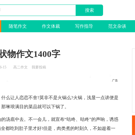
随笔作文
作文体裁
写作指导
范文杂谈
状物作文1400字
6-15
高二作文
我要投稿
什么让人恋恋不舍?莫非不是火锅么?火锅，浅显一点讲便是
，那琳琅满目的菜品就可以下锅了。
的汤底中去。不一会儿，就宣布“咕咚、咕咚”的声响，诱惑
脑全都吃到肚子里才好!但是，肉类煮的时刻久，不如趁着一