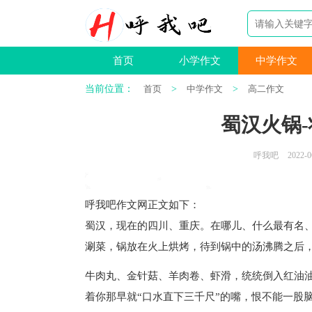
首页
小学作文
中学作文
当前位置：
首页
>
中学作文
>
高二作文
蜀汉火锅-
呼我吧
2022-0
呼我吧作文网
正文如下
：
蜀汉，现在的四川、重庆。在哪儿、什么最有名、
涮菜，锅放在火上烘烤，待到锅中的汤沸腾之后
牛肉丸、金针菇、羊肉卷、虾滑，统统倒入红油油
着你那早就“口水直下三千尺”的嘴，恨不能一股