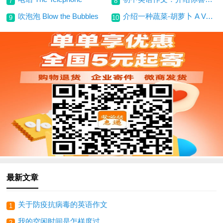
7
8
吹泡泡 Blow the Bubbles
介绍一种蔬菜-胡萝卜 A Vegetable-carrots
9
10
最新文章
关于防疫抗病毒的英语作文
1
我的空闲时间是怎样度过的？My Free Time
2