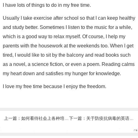
I have lots of things to do in my free time.
Usually I take exercise after school so that I can keep healthy
and study better. Sometimes I listen to the music for a while,
which is a good way to relax myself. Of course, I help my
parents with the housework at the weekends too. When I get
tired, I would like to sit by the balcony and read books such
as a novel, a science fiction, or even a poem. Reading calms
my heart down and satisfies my hunger for knowledge.
I love my free time because I enjoy the freedom.
上一篇：
如何看待社会上各种培训白热化的现象？
下一篇：
关于防疫抗病毒的英语作文