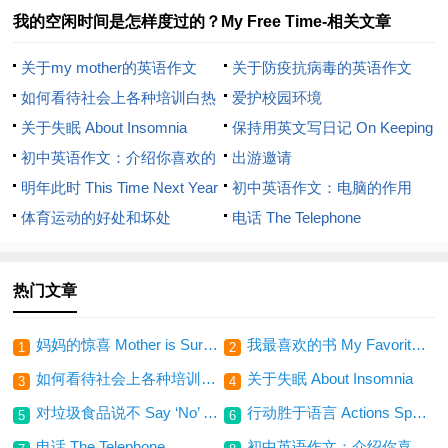
我的空闲时间是怎样度过的？My Free Time-相关文章
关于my mother的英语作文
关于防疫抗病毒的英语作文
如何看待社会上各种培训白热
爱护校园环境
化的现象？
关于失眠 About Insomnia
保持用英文写日记 On Keeping
初中英语作文：介绍你喜欢的
a Diary in English
出游邀请
电影
明年此时 This Time Next Year
初中英语作文：电脑的作用
体育运动的好处和坏处
电话 The Telephone
热门文章
妈妈的惊喜 Mother is Surprise
我最喜欢的书 My Favorite Book
1
2
如何看待社会上各种培训白热化的现象？
关于失眠 About Insomnia
3
4
对垃圾食品说不 Say ‘No’ to Junk Food
行动胜于语言 Actions Speak Louder than Words
5
6
电话 The Telephone
初中英语作文：介绍你喜欢的电影